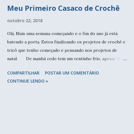
Meu Primeiro Casaco de Crochê
outubro 22, 2018
Olá, Mais uma semana começando e o fim do ano já está
batendo a porta. Estou finalizando os projetos de crochê e
tricô que tenho começado e pensando nos projetos de
natal. De manhã cedo tem um ventinho frio, apesar do
sol eu não estava com calor. O colar é projeto da Débora
COMPARTILHAR
POSTAR UM COMENTÁRIO
Alves, feito por mim com o fio Hooked. Semana passada
CONTINUE LENDO »
finalizei meu casado de crochê. Foi minha primeira peça de
roupa, e fiz sem seguir receitas, usei o que aprendi no
curso de modelagem que fiz com a Marie Castro . O corpo
até que foi tranquilo, mas as mangas desmanchei algumas
vezes e no final ficou como eu esperava. Ele ficou bem
confortável. Gostei muito da gola e dos botões forrados.
Pensei em fazer um capuz, mas a gola ficou tão legal do