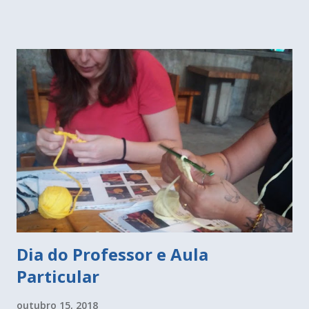
atividades com baixo custo ou até mesmo gratuitas -
lembrando que nada é grátis, tudo é fruto de impostos que
pagamos. Nestas aulas as peças são feitas com meias
infantis e restos de meias que foram usadas em outros
cursos. Tudo muito bem reaproveitado. A cidade de São
Paulo está cheia dessas atividades, basta procurar! O que eu
recebo de mensagem de pessoas me pedindo para avisá-las
quando eu souber de alguma, mas é bem difícil eu fazer isso
individualmente. Então fiquem atentos as minhas redes
sociais, eu sempre dou dicas por lá, e inclusive aqui no blog
tem uma aba cursos c...
Dia do Professor e Aula
Particular
outubro 15, 2018