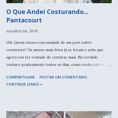
O Que Andei Costurando...
Pantacourt
outubro 04, 2018
Olá, Quem estava com saudade de um post sobre
costurices? Os meses mais frios já se foram e acho que
agora vou ter vontade de costurar mais. Na verdade
costuro praticamente todos os dias, como vocês sabem
estou com uma linha muito legal de bolsa, sacolas e
COMPARTILHAR
POSTAR UM COMENTÁRIO
necessaires para as crocheteiras/tricoteiras. E devido ao
CONTINUE LENDO »
sucesso das peças - gratidão - costuro muito, mas fazia
tempo que não saia uma roupa por aqui. Montei um look
rapidinho e super confortável. O top godê aprendi numa
aula com a Pat Cardoso (uma das minhas primeiras profas
de costura) e a modelagem da pantacourt desenvolvi com