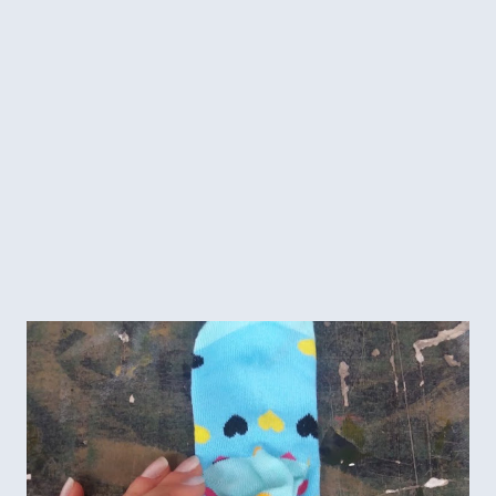
jeito que ficou que achei desnecessário acrescentar mais
alguma coisa. Sobrou metade de um novelo, que dei para
minha mãe fazer uma gola, assim eu não acumulo restos de
fios. Para os botões, eu usei um kit para forrar que
comprei na Daiso....