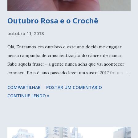
Outubro Rosa e o Crochê
outubro 11, 2018
Olá, Entramos em outubro e este ano decidi me engajar
nessa campanha de conscientização do câncer de mama.
Sabe aquela frase: - a gente nunca acha que vai acontecer
conosco. Pois é, ano passado levei um susto! 2017 foi um ao
diferente na minha vida. Ainda não me sinto preparada para
COMPARTILHAR
POSTAR UM COMENTÁRIO
falar sobre isso, mas passei por um período de muitas
CONTINUE LENDO »
transformações. Foi onde busquei me conhecer melhor e
entender muitas coisas que antes eu nunca havia cogitado.
E em meio a tudo isso, fazendo meus exames de rotina,
descobri uma alteração na minha mamografia. Levei um
susto! Minha tia paterna faleceu há muitos anos, em