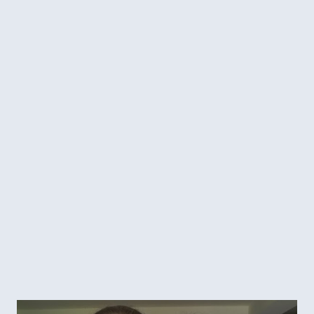
divertido. Fui fazendo o quadradinho sem receita, a única
exigência era ter 20x20cm E neste período, a Flávia - já
falei dela aqui - hospedou e recebeu muitas dessas pessoas
na sua própria casa. E para guardar esse momento, ela teve
a ideia de pedir para cada uma das meninas, fazer um
quadradinho de 20x20 cm, para que no final ela pudesse unir
e ter uma manta de recordação. Todas teriam o mesmo fio,
doação da Flávia, mas poderia ser de qualquer modelo. Olha
que ideia mais maravilhosa! Durante o curso da Mari na
Zôdio eu fiquei sabendo ...