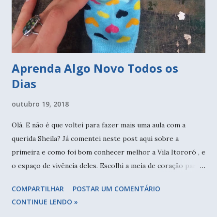
Aprenda Algo Novo Todos os
Dias
outubro 19, 2018
Olá, E não é que voltei para fazer mais uma aula com a
querida Sheila? Já comentei neste post aqui sobre a
primeira e como foi bom conhecer melhor a Vila Itororó , e
o espaço de vivência deles. Escolhi a meia de coração para
minha segunda aula. Muitas vezes reclamamos que não
COMPARTILHAR
POSTAR UM COMENTÁRIO
temos dinheiro para fazer cursos, viajar, mas com um
CONTINUE LENDO »
pouco de pesquisa a gente consegue sim fazer algumas