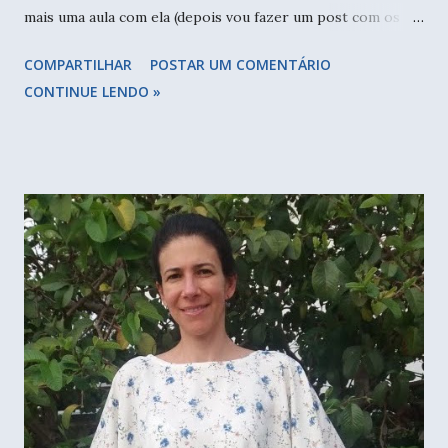
mais uma aula com ela (depois vou fazer um post com os
bichos de meia que criei) e fui conhecer melhor esse
COMPARTILHAR
POSTAR UM COMENTÁRIO
projeto. Vista de cima do palácio principal e as escadarias.
CONTINUE LENDO »
A Vila Itororó é formada por 35 habitações que foram
construídas entre 1920 e 1930 aqui em São Paulo, numa
região conhecida como "Itororó". Antiga propriedade rural,
a região que abriga a vila pertencia a Francisco de Castro,
filho de portugueses. Para a construção das habitações, ele
aproveitou objetos de demolição de um antigo teatro, e
elementos construtivos e decorativos diferentes dos
encontrados na cidade, e por isso que o conjunto como um
todo, chama muito a atenção. O palácio principal
ainda sem reforma, e no detalhe as alterações feitas pelos
antigos moradores. O estado ...