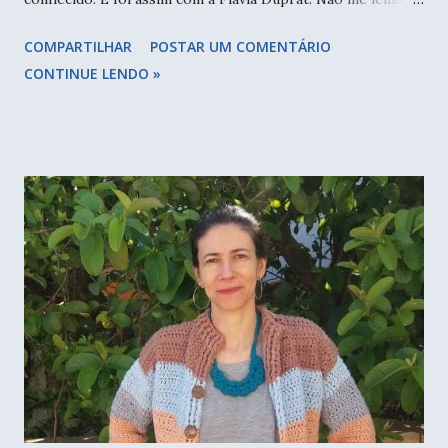
ao certo, mas acho que nos conhecemos no bazar de natal
COMPARTILHAR
POSTAR UM COMENTÁRIO
que fiz ano passado. Foi onde eu soube que ela também
CONTINUE LENDO »
vendia as bases de mdf para crochê (logo as bases voltaram,
teremos novidades!). A Tia da Tutu - nome da marca, tem
etiquetas, fios de malha, e os forros prontos para bolsa de
crochê, ou seja, ela é uma super empreendedora. Não podia
faltar a self em meio ao caos da inauguração. Recentemente
soube que a Flavia estava preparando um espaço de cursos,
que iria muito além do crochê. Ela me convidou para ser
parceira e oferecer minhas bolsas/sacolas lá na Casa dos
Saberes , o seu espaço de aulas em São Paulo. No fim de
semana seria a inauguração da casa, com aulas da Trapillaria
e da Boho Art Crochê. Marquei com ela na quinta e a casa
estava na r...