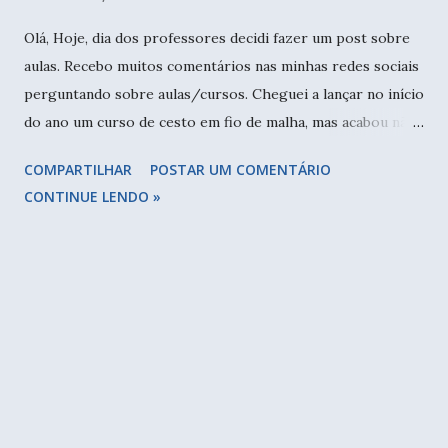
Olá, Hoje, dia dos professores decidi fazer um post sobre
aulas. Recebo muitos comentários nas minhas redes sociais
perguntando sobre aulas/cursos. Cheguei a lançar no início
do ano um curso de cesto em fio de malha, mas acabou não
dando certo. Além de estar trabalhando muito, tive que
COMPARTILHAR
POSTAR UM COMENTÁRIO
acompanhar minha mãe que estava com problemas de
CONTINUE LENDO »
saúde. Aprendendo o anel mágico e fazendo os primeiros
pontos. Mas tudo tem seu tempo. E semana passada dei
aula de crochê do zero para duas queridas. A Fê minha
amiga de adolescência estava muito a fim de aprender a
fazer crochê, e trouxe uma amiga para juntas fazerem uma
aula comigo. Quase um porta copos. Nessa etapa elas
estavam fazendo a tampa do cesto nut. Foi uma tarde
muito gostosa, e as meninas mandaram bem na sua primeira
peça. Vamos marcar uma segunda para tirar dúvidas e