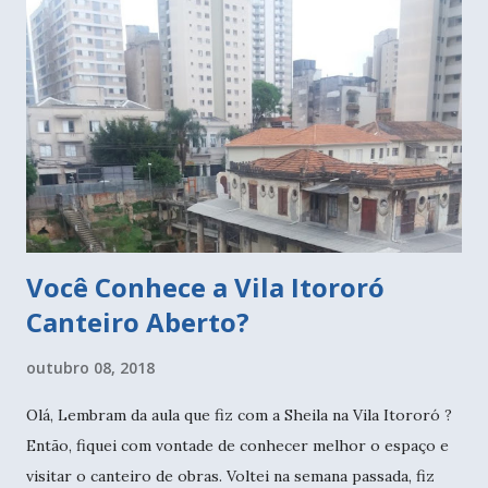
decorrência de um câncer que começou na mama e foi se
espalhando pelo corpo. E desde sempre faço meus exames
regularmente. Passei com um especialista e fiz uma bateria
de exames, inclusive uma biopsia. E ainda bem que não era
nada grave. Mas foi ótimo ter feito os exames, aliás é por
isso que se chama exame preventivo. Para prevenir! Muitas
vezes conversando com amigas e parentes,...
Você Conhece a Vila Itororó
Canteiro Aberto?
outubro 08, 2018
Olá, Lembram da aula que fiz com a Sheila na Vila Itororó ?
Então, fiquei com vontade de conhecer melhor o espaço e
visitar o canteiro de obras. Voltei na semana passada, fiz