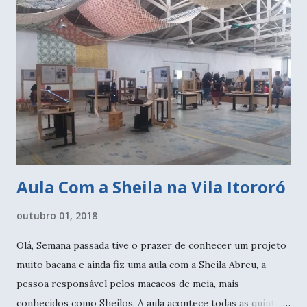
a Fran , mais uma profa querida. Comentei no meu ig estes
dias que recebo de vez em quando alguns tecidos da minha
tia. São tecidos antigos, que ela tem guardado - ela me
disse - e de tempos em tempos ela trás alguns para mim.
Dá última vez foram 4 cortes, entre eles uns bem pequenos,
que dariam para fazer uma blusa ou uma saia. A...
Aula Com a Sheila na Vila Itororó
outubro 01, 2018
Olá, Semana passada tive o prazer de conhecer um projeto
muito bacana e ainda fiz uma aula com a Sheila Abreu, a
pessoa responsável pelos macacos de meia, mais
conhecidos como Sheilos. A aula acontece todas as quintas