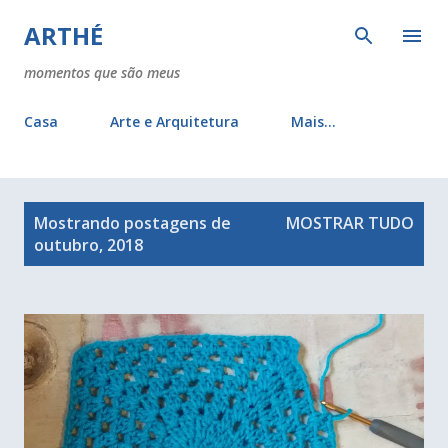
Pular para o conteúdo principal
ARTHÉ
momentos que são meus
Casa
Arte e Arquitetura
Mais…
P
Mostrando postagens de
MOSTRAR TUDO
o
outubro, 2018
s
t
a
g
e
n
s