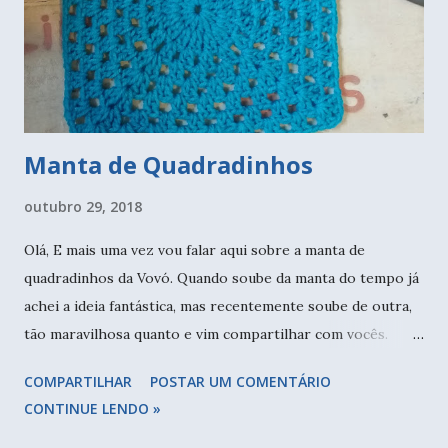
Manta de Quadradinhos
outubro 29, 2018
Olá, E mais uma vez vou falar aqui sobre a manta de
quadradinhos da Vovó. Quando soube da manta do tempo já
achei a ideia fantástica, mas recentemente soube de outra,
tão maravilhosa quanto e vim compartilhar com vocês.
Durante a Mega Artesanal encontrei várias crocheteiras do
COMPARTILHAR
POSTAR UM COMENTÁRIO
Brasil todo. Aquelas pessoas que acompanhamos pelas
CONTINUE LENDO »
redes sociais estavam por todos os lados, parecia que eu
estava dentro do meu instagram! Hehehe. Foi muito