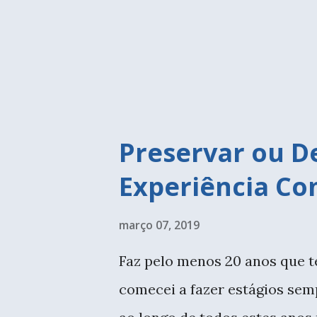
promovido por ela em 2014 e d
aulas, passeios juntas. Quan
últimos tempos. ...
Preservar ou D
Experiência Co
março 07, 2019
Faz pelo menos 20 anos que 
comecei a fazer estágios sem