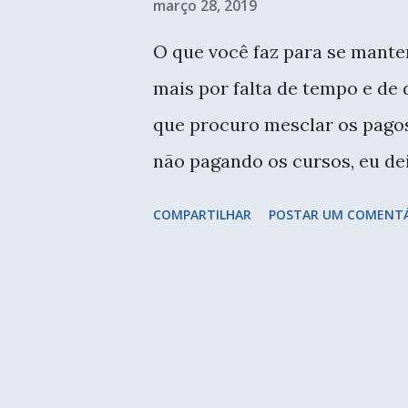
março 28, 2019
e
O que você faz para se manter
n
mais por falta de tempo e de d
s
que procuro mesclar os pagos
não pagando os cursos, eu dei
Máscara pronta. A minha ideia
COMPARTILHAR
POSTAR UM COMENT
fazendo ela foi se transforma
consegui me inscrever em um 
maravilhoso de todos os temp
Paulo, litoral e interior. É d
assuntos e logo que as vagas 