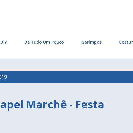
Pular para o conteúdo principal
DIY
De Tudo Um Pouco
Garimpos
Costu
019
apel Marchê - Festa