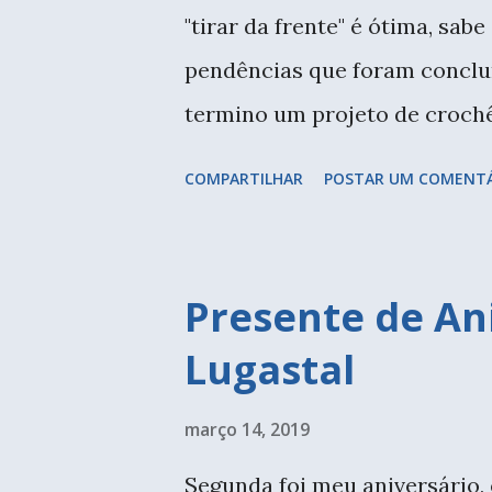
"tirar da frente" é ótima, sab
pendências que foram conclu
termino um projeto de crochê
degradê pelo verde. Aos pouc
COMPARTILHAR
POSTAR UM COMENT
chegar ao bege claro. Hoje q
Prisma, que comecei ano passa
quis testar, mas não com o x
Presente de Ani
queria fazer algo diferente. 
Lugastal
Desmanchei muitas vezes - qu
não torcidos e ao longo do n
março 14, 2019
forma sutil, o que resulta num
Segunda foi meu aniversário,