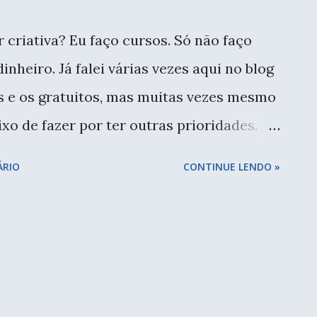
 criativa? Eu faço cursos. Só não faço
inheiro. Já falei várias vezes aqui no blog
 e os gratuitos, mas muitas vezes mesmo
xo de fazer por ter outras prioridades.
 inicial era outra, mas conforme fui
ÁRIO
CONTINUE LENDO »
ndo e eu adorei o resultado. Este ano
curso do Festa, o evento do Sesc mais
os. Envolve todas as unidades de São
emais! Estou ainda envolvida com muitos
foram disponibilizadas, eu não consegui