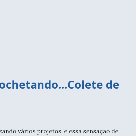
, alguns dias depois, ainda tive a
o de 4 dias, com a Marcia Silveira, sobre
Um dos momentos da aula, onde todos
ão do papel marchê. Você sabe a diferença
ochetando...Colete de
izando vários projetos, e essa sensação de