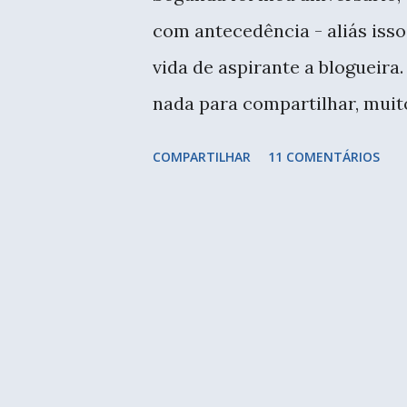
não ter os fios torcidos, sem
com antecedência - aliás iss
desfazer. Costas e laterais,
vida de aspirante a blogueira
degradê. O...
nada para compartilhar, muit
produtiva, mas não estou con
COMPARTILHAR
11 COMENTÁRIOS
posts, aliás é preciso fotogra
tratar as fotos, digitar o tex
adoro, só não estou dando t
Lindas! E só a minha de calça
outras da Lu e das meninas 
minha querida amiga Lu Gast
como eu e a Lu somos parcei