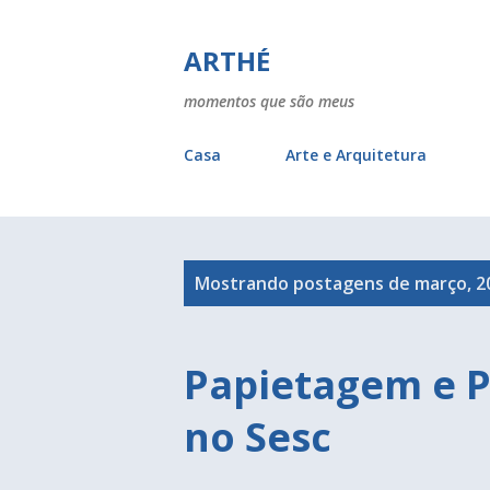
ARTHÉ
momentos que são meus
Casa
Arte e Arquitetura
P
Mostrando postagens de março, 2
o
s
Papietagem e P
t
no Sesc
a
g