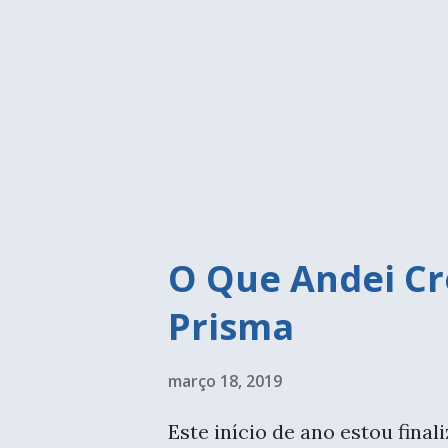
me inscrever. Mas mesmo assim
oportunidade de fazer um curs
papietagem e papel marchê. 
testam as etapas de fabricaç
entre essas duas técn...
O Que Andei Cr
Prisma
março 18, 2019
Este início de ano estou final