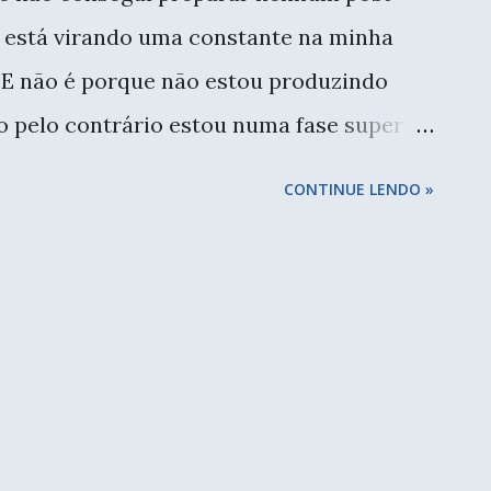
pre escapava algum da agulha e tinha que
o está virando uma constante na minha
 assim conseguimos ver a evolução do
. E não é porque não estou produzindo
o pelo contrário estou numa fase super
seguindo me organizar para preparar os
CONTINUE LENDO »
far, passar as fotos para o computador,
to, é um trabalhinho considerável, que eu
anta prioridade neste momento. Um mar de
 e blusa! Algumas fotos são minhas,
Mas vamos o melhor dessa semana, rever
al. Quem está aqui há mais tempo sabe
ras. Nos conhecemos num Patch Encontro