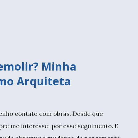
esde então foram tantos eventos, feiras,
ta coisa boa tem acontecido comigo nos
emolir? Minha
mo Arquiteta
tenho contato com obras. Desde que
pre me interessei por esse seguimento. E