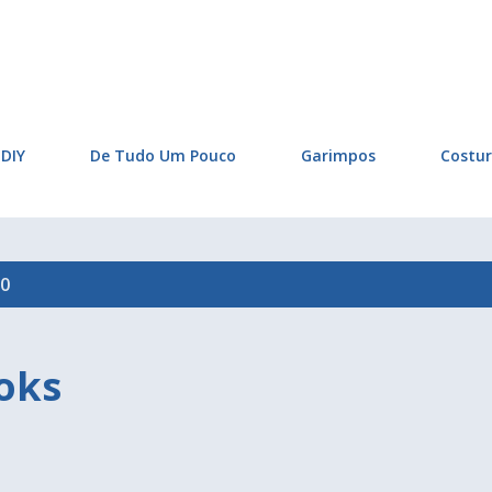
Pular para o conteúdo principal
DIY
De Tudo Um Pouco
Garimpos
Costu
20
oks