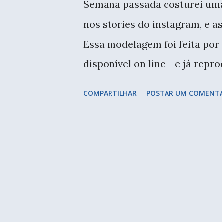
Semana passada costurei uma
e
nos stories do instagram, e 
n
Essa modelagem foi feita por
s
disponível on line - e já repr
perfeita em mim. Trocando os
COMPARTILHAR
POSTAR UM COMENT
o mesmo molde - fiz peças c
looks, e percebi que consegui
bolsa e acessórios. Blusinha 
contexto. Camisa listrada, a
listras da calça e adoro esse
quarentena, em que teoricam