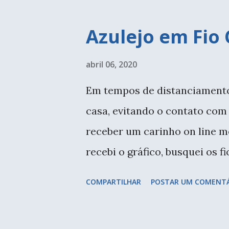
Azulejo em Fio
abril 06, 2020
Em tempos de distanciamento
casa, evitando o contato com
receber um carinho on line 
recebi o gráfico, busquei os f
Já mostrei algumas vezes qu
COMPARTILHAR
POSTAR UM COMENT
revestidas com azulejo azul. 
algumas primas e tias, usand