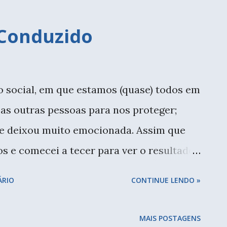
 Conduzido
 social, em que estamos (quase) todos em
 as outras pessoas para nos proteger;
me deixou muito emocionada. Assim que
ios e comecei a tecer para ver o resultado.
e moro numa casa com várias paredes
ÁRIO
CONTINUE LENDO »
No final do ano fiz um presente para
o um destes azulejos que estavam
MAIS POSTAGENS