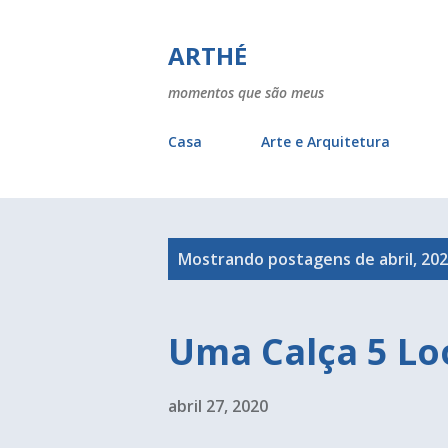
ARTHÉ
momentos que são meus
Casa
Arte e Arquitetura
P
Mostrando postagens de abril, 20
o
s
Uma Calça 5 Lo
t
a
abril 27, 2020
g