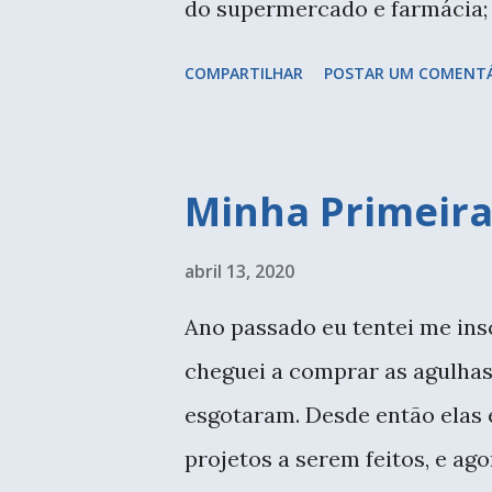
do supermercado e farmácia; 
desinfetante; trocar de roupa
COMPARTILHAR
POSTAR UM COMENT
máscaras...Foram tantas muda
perdidos. Globo terrestre que
grátis da Círculo. Muitas emp
Minha Primeira
conteúdo gratuito, mas cuida
ansiosa. Num primeiro moment
abril 13, 2020
insegura, tive angústias e p
Ano passado eu tentei me ins
Aceitei e tentei manter a mi
cheguei a comprar as agulhas,
que trabalho em casa há muito
esgotaram. Desde então elas e
amigurumi. Quero montar um 
projetos a serem feitos, e ag
completar a coleção de fios...