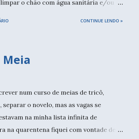
limpar o chão com água sanitária e/ou
 após chegar da rua, usar
ÁRIO
CONTINUE LENDO »
nças repentinas, que nós ficamos
 saiu depois de muitas tentativas. Receita
resas e artistas estão disponibilizando
 Meia
do, isso pode te deixar ainda mais
o me senti muito mal. Chorei, fiquei
ouco produzi. Na segunda semana melhorei.
crever num curso de meias de tricô,
nha rotina da mesma maneira que antes, já
 separar o novelo, mas as vagas se
s anos. Círculos com as 47 cores do fio
stavam na minha lista infinita de
círculo cromático, para isso preciso
ora na quarentena fiquei com vontade de
 Mas não conse...