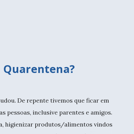
a calça. E foi bem divertido, percebi que
 cinco. Regata branca com blaser faz
m moderno e dispojado. Colete feito pela
 Quarentena?
udou. De repente tivemos que ficar em
as pessoas, inclusive parentes e amigos.
, higienizar produtos/alimentos vindos