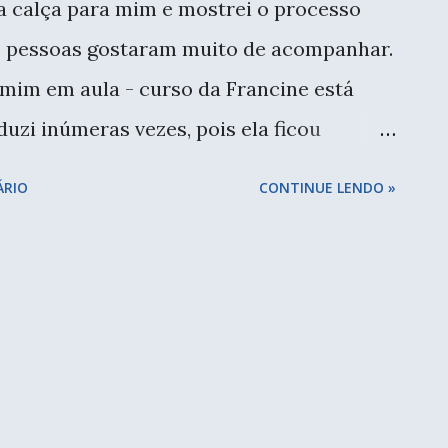
 calça para mim e mostrei o processo
as pessoas gostaram muito de acompanhar.
 mim em aula - curso da Francine está
oduzi inúmeras vezes, pois ela ficou
 tecidos, os bolsos, o comprimento - com
ÁRIO
CONTINUE LENDO »
ompletamente diferentes. Montei seis
ria montar mais... trocando os sapatos,
simples, mas que fica elegante no
pesar de parecer pouco, ela tem as mesma
 mix. Aproveitando esse período de
ente temos mais tempo, decidi montar