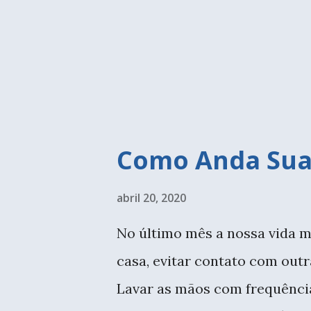
cinco looks diferentes usando 
consigo montar até mais que
sucesso, com tênis ficaria be
mamis em tricô, com ...
Como Anda Sua
abril 20, 2020
No último mês a nossa vida m
casa, evitar contato com outr
Lavar as mãos com frequência