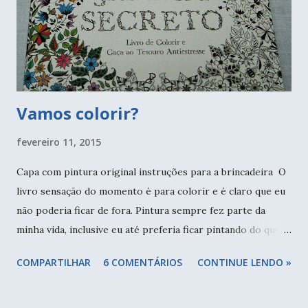
Vamos colorir?
fevereiro 11, 2015
Capa com pintura original instruções para a brincadeira O
livro sensação do momento é para colorir e é claro que eu
não poderia ficar de fora. Pintura sempre fez parte da
minha vida, inclusive eu até preferia ficar pintando do que
brincar! Para me deixar feliz bastava um caderno em branco
COMPARTILHAR
6 COMENTÁRIOS
CONTINUE LENDO »
e uma caixa de lápis de cor. Quando recebi a lista de
material do primeiro curso de desenho que fiz senti uma
felicidade imensa, que mesmo depois de mais de 15 anos