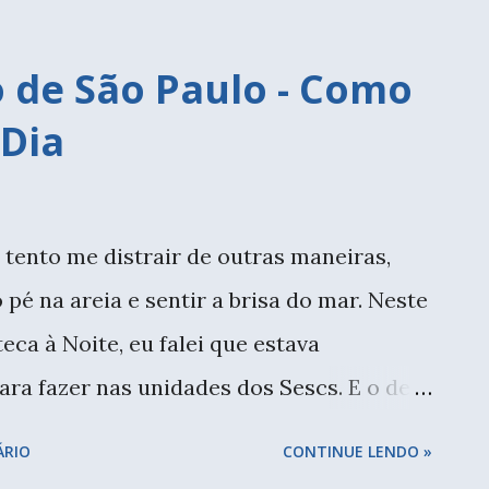
 o fechamento em botão. Ainda tenho
o. O colete de fio Prisma está começado
o de São Paulo - Como
 demorei para comprar outro, mas já fiz
 Dia
para usar ainda no verão. Comecei o
da Dani Dalledone. Mas ainda não evolui
st completo sobre o livro, acho muito
o tento me distrair de outras maneiras,
s designers brasileiras, e incentivar cada
pé na areia e sentir a brisa do mar. Neste
údo nacional. Tinha um unicórnio
eca à Noite, eu falei que estava
rena em outubro de 2017, e c...
ra fazer nas unidades dos Sescs. E o de
sa foi o primeiro. Bordado pronto.
ÁRIO
CONTINUE LENDO »
lhida. Eu trabalho em casa, e por isso