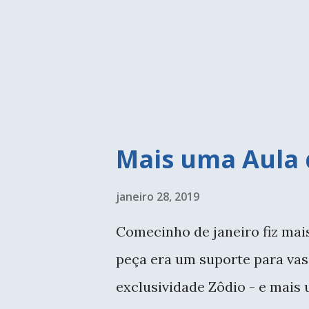
uma vez foi um grande encon
conseguiu se inscrever nas aul
pessoas foi imensa, logo na en
Mais uma Aula
janeiro 28, 2019
Comecinho de janeiro fiz mai
peça era um suporte para vas
exclusividade Zôdio - e mais 