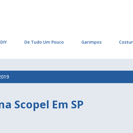
Pular para o conteúdo principal
DIY
De Tudo Um Pouco
Garimpos
Costu
2019
na Scopel Em SP