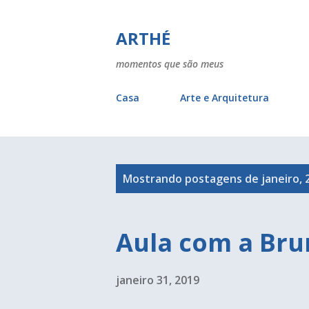
ARTHÉ
momentos que são meus
Casa
Arte e Arquitetura
P
Mostrando postagens de janeiro, 
o
s
Aula com a Bru
t
a
janeiro 31, 2019
g