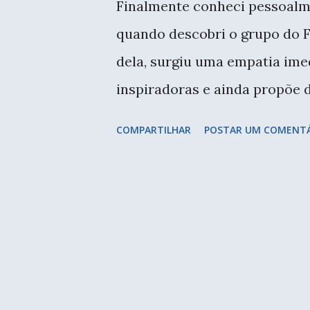
Finalmente conheci pessoalm
e
quando descobri o grupo do 
n
dela, surgiu uma empatia imed
s
inspiradoras e ainda propõe d
plágio, temas que estão em a
COMPARTILHAR
POSTAR UM COMENT
escondida ali atrás...rs Para 
Bruna estava de mudança para 
encontros, não consegui com
difícil por aqui. Mas como t
duas aulas dela na Zôdio, em
Aline, Marie, Debora Alves... ...