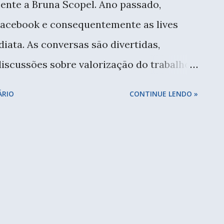
ente a Bruna Scopel. Ano passado,
Facebook e consequentemente as lives
iata. As conversas são divertidas,
iscussões sobre valorização do trabalho,
lta ultimamente. Foto da turma, estou
ÁRIO
CONTINUE LENDO »
registrar esse encontrinho delicioso. A
a Espanha, e apesar de ter feito vários
parecer em nenhum; 2018 foi um ano
udo tem sua hora, domingo passado tiveram
 SP, e consegui comparecer a uma delas.
Vivi, Dani... ... Júlia, Aline e Marie. E mais