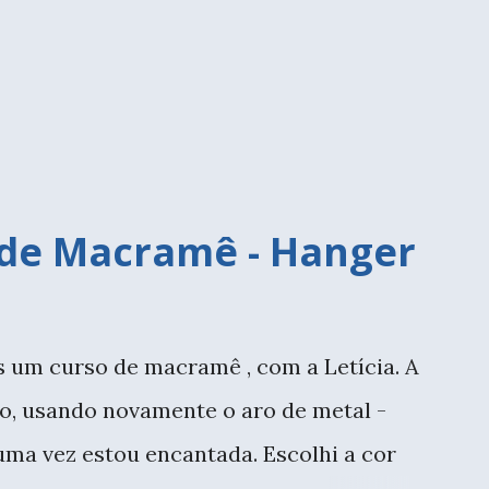
trão de crocheteiras, e mesmo quem não
as, apareceu para dar um oi. E a lista de
trada já cruzei com a querid...
 de Macramê - Hanger
s um curso de macramê , com a Letícia. A
o, usando novamente o aro de metal -
uma vez estou encantada. Escolhi a cor