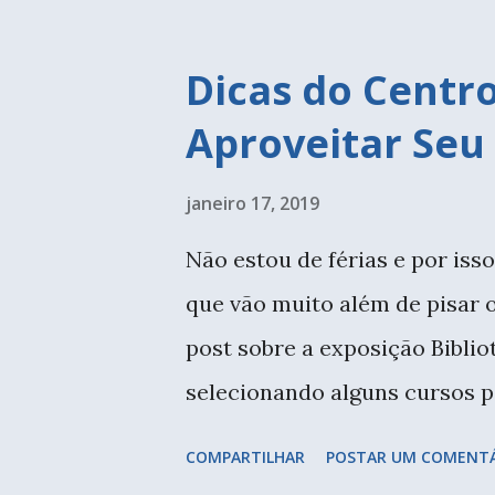
adaptações no tamanho e com
peças de crochê em andament
Dicas do Centr
há tempos. O novelo acabou e
Aproveitar Seu
isso e agora quero terminar 
primeiro amigurumi do livro 
janeiro 17, 2019
muito não. Quero fazer um po
Não estou de férias e por iss
importante investir nas nossa
que vão muito além de pisar o 
vez mais a produção de conte
post sobre a exposição Bibliot
começado, aula com a Elá Cama
selecionando alguns cursos pa
bordado com a querida Andres
COMPARTILHAR
POSTAR UM COMENT
Adorei a cartela de cores esco