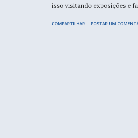
isso visitando exposições e 
diversão! Sesc Pompéia um do
COMPARTILHAR
POSTAR UM COMENT
Fiz duas aulas de bordado, 
Primavera de 83 . Já conheço 
com a Andréa, minha xará. c
entramos em questões prática
São Paulo e como podemos ap
de arquiteta sou urbanista, e
a cidade, acredito que evolu
ainda. A aula foi no Sesc Po
e domingos de janeiro, das 15