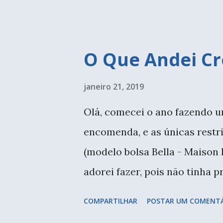
Usamos aquela ca...
O Que Andei Cr
janeiro 21, 2019
Olá, comecei o ano fazendo u
encomenda, e as únicas restr
(modelo bolsa Bella - Maison 
adorei fazer, pois não tinha p
costuras e com as obras que
COMPARTILHAR
POSTAR UM COMENT
amarelo, representando muito