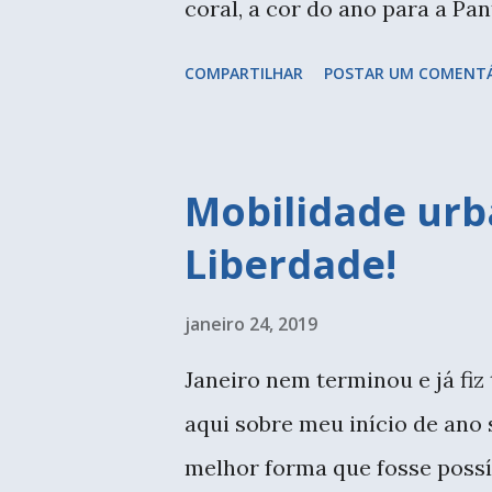
coral, a cor do ano para a Pa
rosados, amei a escolha. Agor
COMPARTILHAR
POSTAR UM COMENT
bonitinho (e reaproveitado) p
vasinho da Zôdio para fotogra
Como essa técnica é maravil
Mobilidade urb
trabalho manual, mais eu quer
Liberdade!
tantos nós, tantas tramas... A
do uso, é bonito. Usamos o fi
janeiro 24, 2019
vasinhos também são maravil
Janeiro nem terminou e já fiz
uma barreira a ser vencida.
aqui sobre meu início de ano 
com a querida Letícia, e com 
melhor forma que fosse possí