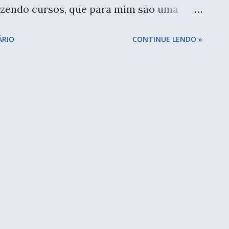
fazendo cursos, que para mim são uma
s meus lugares favoritos em São Paulo.
ÁRIO
CONTINUE LENDO »
uma com o Bordado Studio e uma com a
as duas e sou fã do trabalho delas. Na aula
onversamos um pouco sobre mobilidade e
s de como funciona as ciclofaixas em
roveitar melhor o espaço urbano. Além
 gosto muito destas questões relacionadas
ímos sim, mas temos muito que debater
mpéia e é só chegar. Acontecem às sextas
h às 18h. Aproveita que tá acabando.