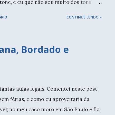
ntone, e eu que não sou muito dos tons
a só falta escolher um vidro bem
ÁRIO
CONTINUE LENDO »
ara compor a peça. Peça pronta! Usei o
far, mas não trouxe, quero reciclar um.
hosa! Cada vez que me aprofundo no
ana, Bordado e
o aprender. São tantas possibilidades,
té a maneira como o fio é enrolado, antes
o Spesso, que tem cores bem bonitas. E os
hosos! Peça em andamento. A simetria é
 tantas aulas legais. Comentei neste post
 Ainda tenho muito para praticar. Fotos
sem férias, e como eu aproveitaria da
minha colegas...
vel; no meu caso moro em São Paulo e fiz