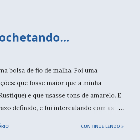
ochetando...
ma bolsa de fio de malha. Foi uma
ições: que fosse maior que a minha
Rustique) e que usasse tons de amarelo. E
razo definido, e fui intercalando com as
 venho acompanhando. Bolsa em tons de
ÁRIO
CONTINUE LENDO »
 bem esse verão em SP. Fiz algumas