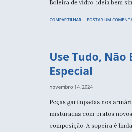
Boleira de vidro, ideia bem s
treinado faz a diferença. Sepa
COMPARTILHAR
POSTAR UM COMENT
aquelas peças tinham muita hi
pessoa os teriam descartado. 
que hoje eu transformei em lu
Use Tudo, Não
processo com outro plafon q
Especial
que eu encontrei na internet
entenda como é este tipo de l
novembro 14, 2024
Duas viraram uma boleira e u
Peças garimpadas nos armário
somente com os vidros; a part
misturadas com pratos novos. 
acabamentos não estavam. Us
composição. A sopeira é linda,
sobre ele aqui ) para fazer o a