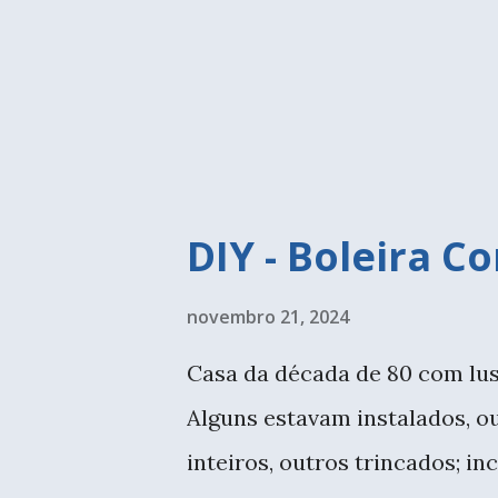
cor numa cozinha mais neutra
e armários brancos, apesar d
Caetano casa de Vó), ela é be
detalhes, e a diversão também.
DIY - Boleira C
novembro 21, 2024
Casa da década de 80 com lust
Alguns estavam instalados, o
inteiros, outros trincados; i