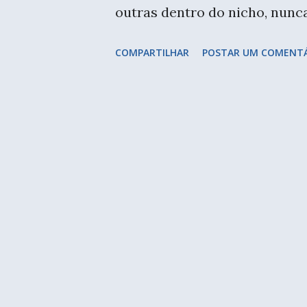
outras dentro do nicho, nun
que parece, mas muitas das n
COMPARTILHAR
POSTAR UM COMENT
louças e outras peças que g
guardadas bandejas de prata, 
compravam algo mais simples 
os armários e estavam repleto
ganhados no casamento, e qu
num almoço com mais pessoas
porcelana, mas somente os pra
nem nestes "momentos especi
já penso em usar com risoto