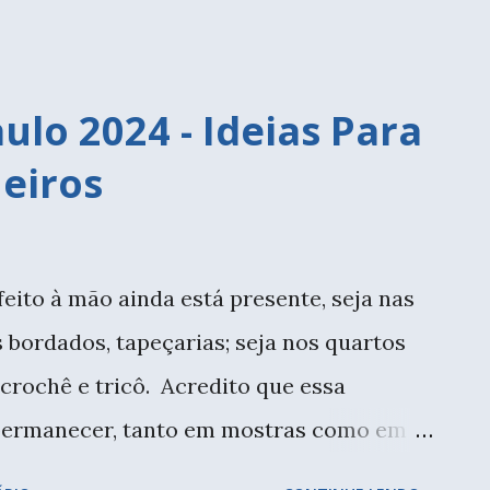
 na ...
ulo 2024 - Ideias Para
eiros
eito à mão ainda está presente, seja nas
bordados, tapeçarias; seja nos quartos
rochê e tricô. Acredito que essa
i permanecer, tanto em mostras como em
uento a Casa Cor há mais de 20 anos, e lá