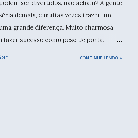
 podem ser divertidos, não acham? A gente
séria demais, e muitas vezes trazer um
 uma grande diferença. Muito charmosa
vai fazer sucesso como peso de porta.
plo, normalmente usamos ganchos
ÁRIO
CONTINUE LENDO »
ontramos peças bem criativas, sendo uma
er um pouco de alegria para a casa. Aqui
 amarelo de gato. Comprei tem alguns
desde que me mudei, ele foi para a cozinha
l, toalha de mão, pano de prato. Traz um
ambiente. Gosto muito. Alguns pontos de