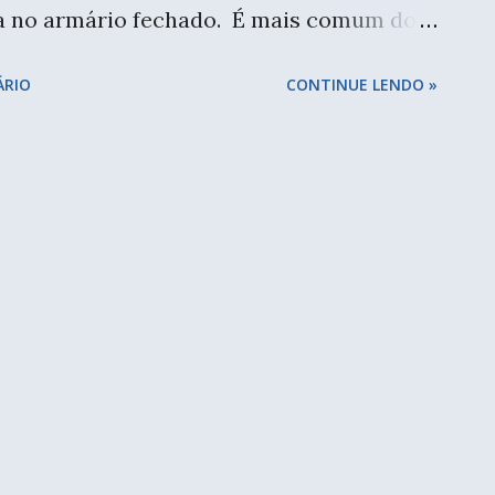
ca no armário fechado. É mais comum do
ossas mães, tias e até avós não usavam as
ÁRIO
CONTINUE LENDO »
anhavam de casamento. Deixavam
baixelas, faqueiros, louças de porcelana, e
para o dia a dia. Quantas vezes eu abria
s de louças e tantos outro itens
e nunca haviam sido usados. Numa festa,
 elas pegavam alguns pratos do jogo de
tos. Sopeiras e travessas eu nunca vi,
ais". Conserva muito bem a temperatura,
 e outros pratos. Fiz macarrão e achei