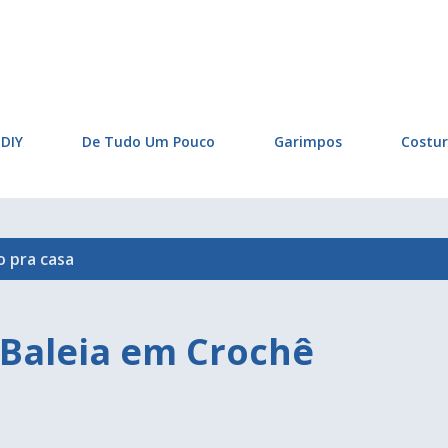
Pular para o conteúdo principal
DIY
De Tudo Um Pouco
Garimpos
Costu
lo
pra casa
 Baleia em Crochê