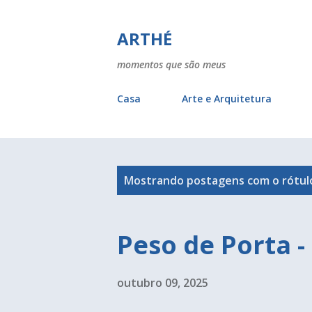
ARTHÉ
momentos que são meus
Casa
Arte e Arquitetura
P
Mostrando postagens com o rótu
o
s
Peso de Porta -
t
a
outubro 09, 2025
g