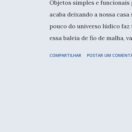
Objetos simples e funcionais
e
acaba deixando a nossa casa 
n
pouco do universo lúdico faz
s
essa baleia de fio de malha, 
Cabideiros são um bom exem
COMPARTILHAR
POSTAR UM COMENT
simples, mas hoje em dia enc
ótima oportunidade para traz
mesmo eu tenho um cabideiro
anos, ficava no meu ateliê e 
servir de suporte para aventa
toque de cor e humor para o 