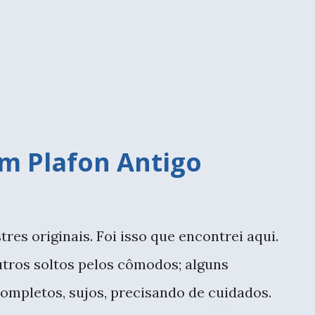
 fazem a diferença, a minha tem paredes
o piso ser vermelho (aquela cerâmica São
m suave, as cores ficam por conta destes
 Outra boa ideia são os ...
om Plafon Antigo
res originais. Foi isso que encontrei aqui.
utros soltos pelos cômodos; alguns
ncompletos, sujos, precisando de cuidados.