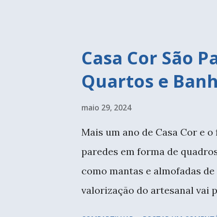
que seria perfeito para colocar
Casa Cor São Pa
Quartos e Banh
maio 29, 2024
Mais um ano de Casa Cor e o f
paredes em forma de quadros 
como mantas e almofadas de c
valorização do artesanal va
nossas casas de verdade. Freq