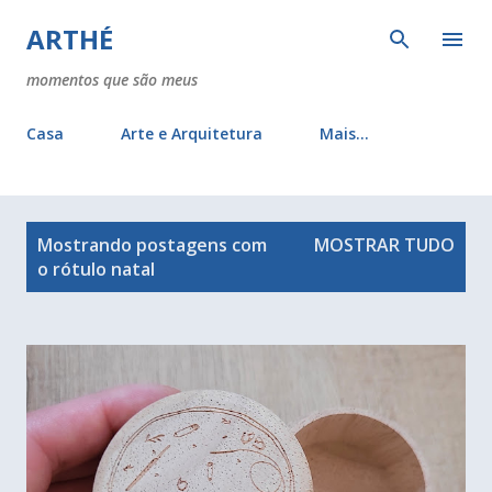
Pular para o conteúdo principal
ARTHÉ
momentos que são meus
Casa
Arte e Arquitetura
Mais…
P
Mostrando postagens com
MOSTRAR TUDO
o
o rótulo
natal
s
t
a
g
e
n
s