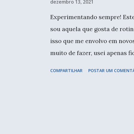
dezembro 13, 2021
e
Experimentando sempre! Este
n
sou aquela que gosta de roti
s
isso que me envolvo em novos
muito de fazer, usei apenas fi
plástico. O ideal seria um va
COMPARTILHAR
POSTAR UM COMENT
por enquanto será este mesmo
casa. Procuro não acumular,
diferente para testar. E há 
da Arte das Curandeira s - al
bonecas com a Trinidad - sob