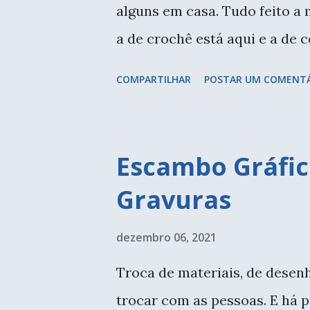
alguns em casa. Tudo feito a 
a de crochê está aqui e a de 
simples - inclusive em vídeo 
COMPARTILHAR
POSTAR UM COMENT
goste. É uma boa dica para en
presentes. Anote os materiais
Tesoura e/ou estilete; Linhas,
Escambo Gráfic
e árvore como molde. Comece
Gravuras
internet, e depois com uma fo
é uma ótima dica para quem n
dezembro 06, 2021
desenhe um triângulo com u
Troca de materiais, de desenho
no papelão e comece a enrola
trocar com as pessoas. E há 