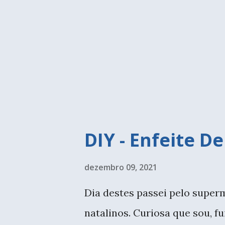
pote de plástico. Não gravei 
daria certo, mas procure no 
tinha alguns fios em casa, ass
fazendo um vaso; pois a quan
cachepô é único, e é por isso q
DIY - Enfeite D
dezembro 09, 2021
Dia destes passei pelo super
natalinos. Curiosa que sou, f