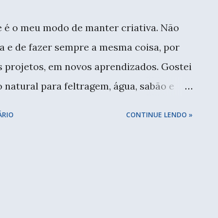
 é o meu modo de manter criativa. Não
na e de fazer sempre a mesma coisa, por
 projetos, em novos aprendizados. Gostei
o natural para feltragem, água, sabão e
sinho mais baixo para não aparecer, mas
ÁRIO
CONTINUE LENDO »
. E por isso tenho muito material em
 mas acaba que tenho sempre algo
alguns meses vi uma postagem no instagram
iás já fiz um curso maravilhoso de
re feltragem. Para dar o formato usei um