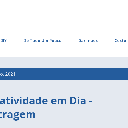
Pular para o conteúdo principal
DIY
De Tudo Um Pouco
Garimpos
Costu
o, 2021
atividade em Dia -
ltragem