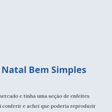
o passo a passo pois não tinha certeza que
youtube que tem vários tutoriais. Como eu
isti as aulas e coloquei em prática,
tidade que eu tinha não era muita. Cada
ue g...
e Natal Bem Simples
mercado e tinha uma seção de enfeites
ui conferir e achei que poderia reproduzir