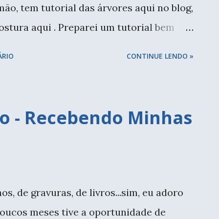
mão, tem tutorial das árvores aqui no blog,
costura aqui . Preparei um tutorial bem
lá no meu instagram - e espero que você
ÁRIO
CONTINUE LENDO »
feites de árvore de natal, para decorar os
: Papelão ou qualquer papel mais duro;
 fios, barbantes em tons natalinos; Estrela
o - Recebendo Minhas
 procurando um desenho de estrela na
lha de sulfite copie direto do computador,
ão tem impressora. Para a árvore
m quadrado embaixo. Recorte as formas
s, de gravuras, de livros...sim, eu adoro
r os fios. Deixe um pedaço grande no
poucos meses tive a oportunidade de