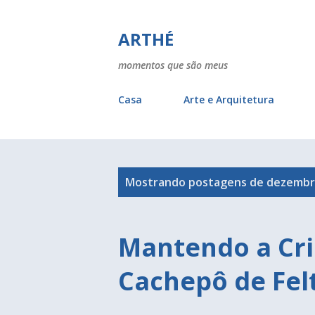
ARTHÉ
momentos que são meus
Casa
Arte e Arquitetura
P
Mostrando postagens de dezembr
o
s
Mantendo a Cri
t
Cachepô de Fe
a
g