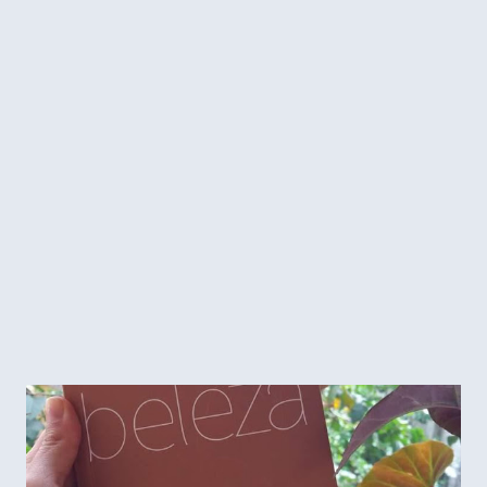
morava há mais de 20 anos no interior, e voltou para São
Paulo no final de 2018, e desde então vem ampliando seu
círculo social, cativando a vizinhança com seu jeito alegre,
comunicativo e cuidadoso, e essa é a maior lição que ela
pode me dar: Nunca é tarde para fazer novos amigos!
Nunca! Ela nunca sorri nas fotos, mas é muito bem
humorada e comunicativa. Quando ela me ligou para dar os
parabéns, foi logo me contando como foi esse encon...