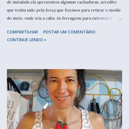
de instalada ela apresentou algumas rachaduras, acredito
que tenha sido pela força que fizemos para retirar o molde
do meio, onde iria a cuba. As ferragens para estruturar
ficaram muito próximas da superfície e ficaram visíveis
COMPARTILHAR
POSTAR UM COMENTÁRIO
também. Bancada prontinha para usar, recuperada e selada.
CONTINUE LENDO »
Apesar desses percalços, ela estava firme, e para consertar
os "defeitos", passamos uma camada bem fina da massa,
esperamos secar e lixamos novamente. Fazendo isso, todas
as imperfeições sumiram. Prometo tirar uma foto melhor
quando o banheiro estiver totalmente pronto, com as
arandelas, o ralo, o gabinete, mas acredito seja possível ver
a diferença que ficou. Para finalizar usamos a resina Pek
Selex, da PisoClean e o acabamento ficou ótimo, a água não
penetra de maneira nenhuma. A torneira foi encaixada e a
cuba de louça colada com o Fixtudo, da Quartzolit. Neste
detalhe para para ver a "sombra" das ferragens e o