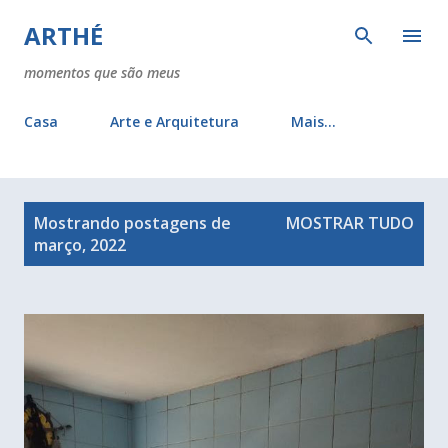
Pular para o conteúdo principal
ARTHÉ
momentos que são meus
Casa
Arte e Arquitetura
Mais…
P
Mostrando postagens de
MOSTRAR TUDO
o
março, 2022
s
t
a
g
e
n
s