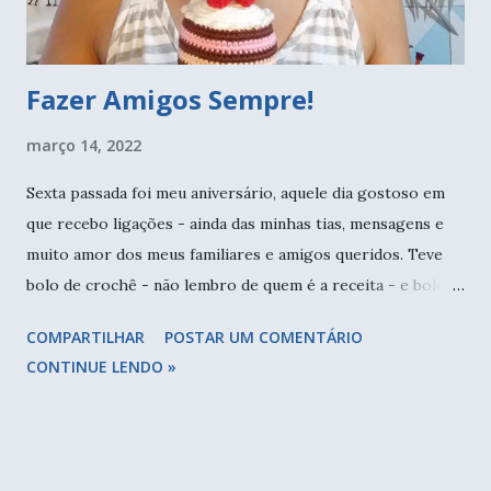
acabamento m...
Fazer Amigos Sempre!
março 14, 2022
Sexta passada foi meu aniversário, aquele dia gostoso em
que recebo ligações - ainda das minhas tias, mensagens e
muito amor dos meus familiares e amigos queridos. Teve
bolo de crochê - não lembro de quem é a receita - e bolo
de cenoura com cobertura de brigadeiro. Tudo bem
COMPARTILHAR
POSTAR UM COMENTÁRIO
simples e caseiro, como eu gosto! E este post surgiu de
CONTINUE LENDO »
uma conversa que tive com minha tia, aquela que cuidou de
mim enquanto meus pais trabalhavam, ou seja, a minha 2a
mãe. Ela foi convidada, no alto dos seus quase 90 anos, para
o aniversário de uma vizinha. Lembrando que minha tia