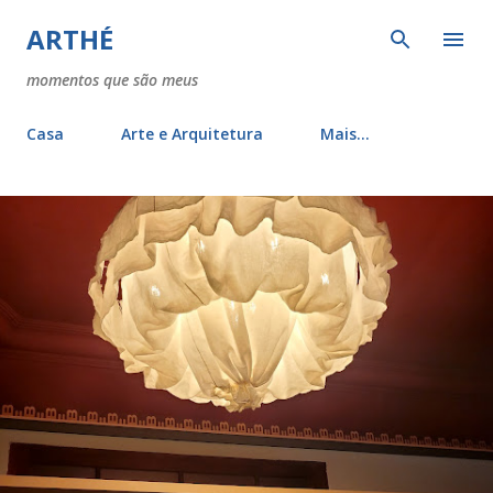
Pular para o conteúdo principal
ARTHÉ
momentos que são meus
Casa
Arte e Arquitetura
Mais…
P
o
s
t
a
g
e
n
s