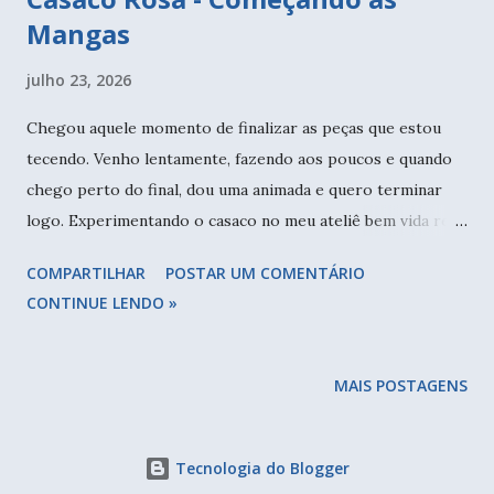
Mangas
julho 23, 2026
Chegou aquele momento de finalizar as peças que estou
tecendo. Venho lentamente, fazendo aos poucos e quando
chego perto do final, dou uma animada e quero terminar
logo. Experimentando o casaco no meu ateliê bem vida real.
A ideia de fazer esse acabamento em toda a volta foi logo
COMPARTILHAR
POSTAR UM COMENTÁRIO
que planejei a peça. Quero colocar botões que ainda não
CONTINUE LENDO »
escolhi. Este casaco eu comecei tem meses, levei alguns
novelos para tecer enquanto passava os sábados com minha
tia idosa. Ficava o dia todo e precisa me entreter, a leitura
MAIS POSTAGENS
não é possível, estou lá para conversar, para cuidar dela, a
leitura é solitária. Num dia de calor, tecendo com minhas
queridas, Mãe e tia. Nestes posts ( parte 1 e parte 2 ) você
Tecnologia do Blogger