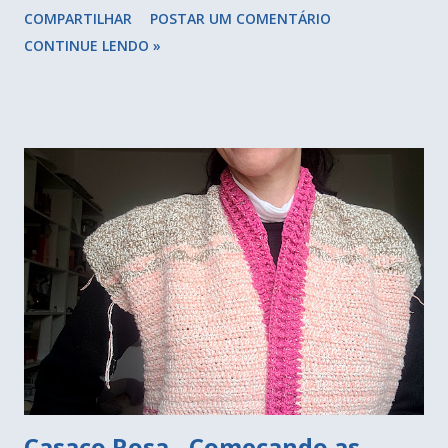
COMPARTILHAR
POSTAR UM COMENTÁRIO
também estão em alta, não como na década de 90, mas com
CONTINUE LENDO »
espaço delimitado numa bancada, ou em carrinhos que
chamamos de chá. Objetos expostos dividem opiniões, eu
sou a favor, ainda mais numa mostra de decoração, em que o
visual conta muito, imagine entrar num ambiente com
armários todos fechados, geladeiras embutidas, tudo
escondido? Cadê o aconchego? Cadê o charme? São os
objetos que trazem a personalidade dos donos da casa.
Bancada com fogão à lenha e frontão, tudo no mesmo
revestimento, ficou lindo. A praticidade do dia a dia talvez
fique prejudicada, mas para uma casa de campo, acho que
resolve muito bem. Bares espalhados por vários cantos,
seja na cozinha, copa ou sala de estar. Objetos divertid...
Casaco Rosa - Começando as