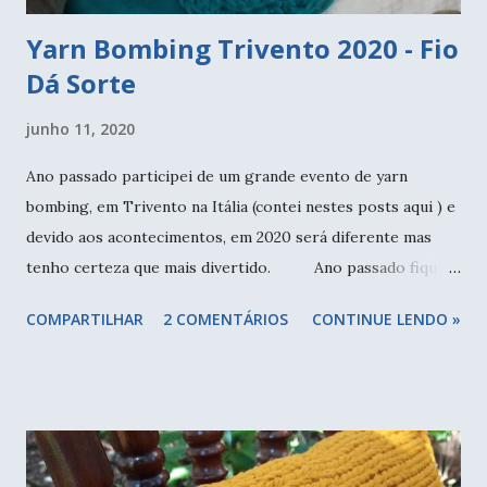
Yarn Bombing Trivento 2020 - Fio
Dá Sorte
junho 11, 2020
Ano passado participei de um grande evento de yarn
bombing, em Trivento na Itália (contei nestes posts aqui ) e
devido aos acontecimentos, em 2020 será diferente mas
tenho certeza que mais divertido. Ano passado fiquei
em duas ideias para desenvolver o meu projeto, e a que foi
COMPARTILHAR
2 COMENTÁRIOS
CONTINUE LENDO »
descartada decidi fazê-la agora para 2020. Mas mudei de
ideia e fiz um outro projeto. Ao lado, o yarn bombing fixado
no muro, que eu vejo através da janela. Trivento é uma
cidade na Itália conhecida como a Cidade do Crochê, todo
ano eles enfeitam as pequenas ruas medievais com
trabalhos enviados por pessoas de várias partes do mundo,