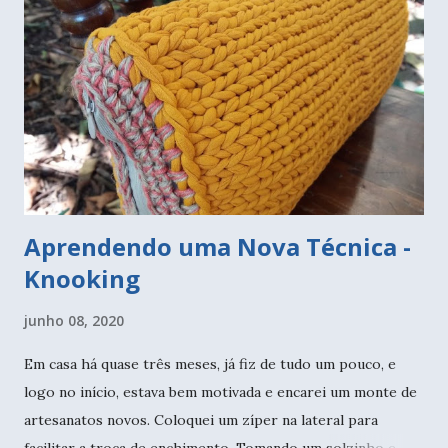
inclusive nós brasileiros. Fiquei muito animada com o
convite. A ideia é colorir o mundo, com qualquer lápis,
qualquer pedaço que estiver em casa, não precisamos de
muito para começar. Como ninguém pode viajar, a ideia é
que dia 11 de junho, cada pessoa coloque em sua casa, uma
intervenção feita em crochê ou tricô,...
Aprendendo uma Nova Técnica -
Knooking
junho 08, 2020
Em casa há quase três meses, já fiz de tudo um pouco, e
logo no início, estava bem motivada e encarei um monte de
artesanatos novos. Coloquei um zíper na lateral para
facilitar a troca de enchimento. Tomando um solzinho e