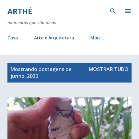
Pular para o conteúdo principal
ARTHÉ
momentos que são meus
Casa
Arte e Arquitetura
Mais…
P
Mostrando postagens de
MOSTRAR TUDO
o
junho, 2020
s
t
a
g
e
n
s