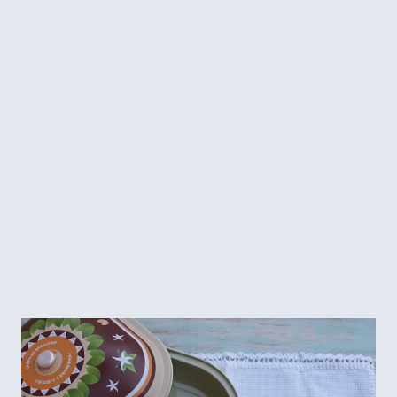
Muitas gerações envolvidas. Lembrei das bonecas de pano
que ela me ensinou uma vez. Elas fizeram parte da infância
da minha mãe e das suas irmãs. Minha avó aprendeu com a
mãe dela, que aprendeu com a mãe, ou seja, são muitas
gerações envolvidas nesse ato simples de criar um peça
artesanal. A bonequinha é muito simples, feita com retalhos
de tecido, não tem costura e qualquer criança pode fazer.
Tem vídeo (no ...