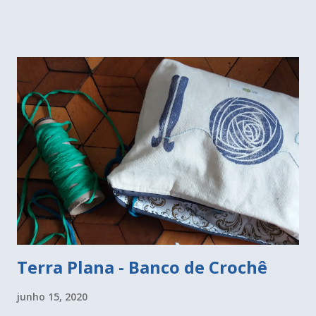
Toalinha bordada em ponto cruz pela minha tia. Bolinho de
Banana - 4 bananas amassadas (gosto de usar as bem
maduras); - 3 ovos; - 1/2 xícara de açúcar mascavo; - 1/2
xícara de óleo (se tiver de coco, melhor); - 1 1/2 xícara de
farinha de trigo ou de arroz; - 1 colher sopa de canela em
pó; - 1 colher rasa de sopa fermento em pó. Coloquei o
chocolate por cima, que pode ser substituído por creme de
avelã. Use a batedeira para bater as claras em neve,
reserve. Em outro recipiente junte as gemas, o açúcar, o
óleo, a farinha, a canela, as bananas, as claras em neve e por
fim o fermento. Bata tudo e coloque em forminhas
individuais...
Terra Plana - Banco de Crochê
junho 15, 2020