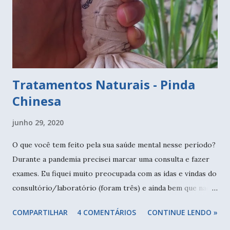
Tratamentos Naturais - Pinda
Chinesa
junho 29, 2020
O que você tem feito pela sua saúde mental nesse período?
Durante a pandemia precisei marcar uma consulta e fazer
exames. Eu fiquei muito preocupada com as idas e vindas do
consultório/laboratório (foram três) e ainda bem que nada
de mais grave aconteceu. Pinda chinesa para massagens
COMPARTILHAR
4 COMENTÁRIOS
CONTINUE LENDO »
Não quero estimular ninguém a nada, mas eu evito tomar