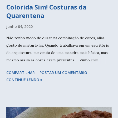
Colorida Sim! Costuras da
Quarentena
junho 04, 2020
Não tenho medo de ousar na combinação de cores, aliás
gosto de misturá-las. Quando trabalhava em um escritório
de arquitetura, me vestia de uma maneira mais básica, mas
mesmo assim as cores eram presentes. Vinho com
mostarda, uma bela combinação! Completei o look com o
COMPARTILHAR
POSTAR UM COMENTÁRIO
colete que teci ano passado com os restinhos de fios que
CONTINUE LENDO »
estavam aqui dando sopa. Desde março em casa, sem sair
para nada, somente farmácia, supermercado e correios, a
vontade de me arrumar desapareceu. Ainda mais que
quando volto da rua, tiro tudo e vou direto para o chuveiro
e as roupas para a máquina de lavar. Eu emagreci muito