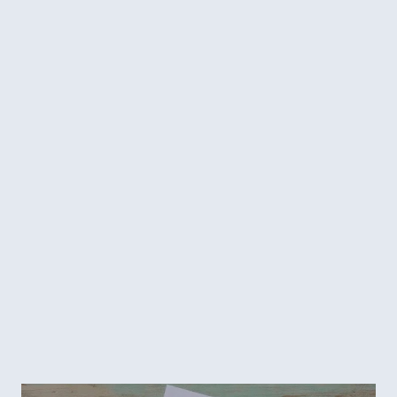
remédios e sempre procuro maneiras naturais de curar as
minhas dores/doenças. É óbvio que existem casos em que a
alopatia é imprescindível, mas para as cólicas menstruais e
enxaquecas, sempre vou atrás de métodos naturais.
Atualmente tenho encontrado nas redes sociais vários
médicos que utilizam a medicina integrativa, e vejo os
excelentes resultados. Pensando nisso marquei uma
consulta online, a famosa telemedicina com uma dra.
carioca, de quem sou muito fã, a Débora Rosa. Foi ótimo o
atendimento e ela me prescreveu muitos chás, compressas,
vaporização, óleos essenciais, tudo para o tratamento dos
meus sintomas. Além disso, me indicou ou...