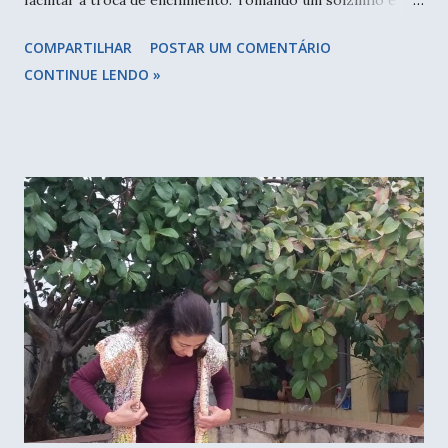
fazendo um pouco de artesanato, é muito bom poder
COMPARTILHAR
POSTAR UM COMENTÁRIO
ocupar as mãos e as mentes com a arte manual. Um dos
CONTINUE LENDO »
que estou engatinhando é o knooking. Um crochê meio
tricô bem interessante e, pelo menos por enquanto,
tranquilo de fazer. Aproveitei uma aula gratuita das meninas
do Bendito Knooking e fiz uma capa de almofada. Minha
peça crescendo, e como a sacola para tecer é útil nessas
horas, principalmente quando tecemos em pé. A aula
ensinava um estojo, mas preferi fazer algo maior e usar os
fios de malha que tenho. Gostei muito do resultado, ficou
bem interessante a combinação de fios e cores que usei. Na
época eu não pretendia comprar nada de fio e usar o que
tinha em casa - o que não durou muito, acabei comprando
mais uns novelinhos. A empolg...