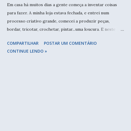
Em casa há muitos dias a gente começa a inventar coisas
para fazer. A minha loja estava fechada, e entrei num
processo criativo grande, comecei a produzir peças,
bordar, tricotar, crochetar, pintar...uma loucura. E neste
período resolvi desmanchar várias peças inacabadas ou que
COMPARTILHAR
POSTAR UM COMENTÁRIO
nunca foram usadas, de fio de malha. Comecei usando fio
CONTINUE LENDO »
duplo e não ficou bom, este foi desmanchado. Sabia que
usaria boa parte deles para finalizar meu puff de pneu -
eterno - e pretendia fazer mais algum projeto do clube de
assinaturas que tive, da Nat Petry. E conversando com o
namorado, mostrei o planeta Terra que fiz de amigurumi
(tô devendo fazer um post aqui), e ele me sugeriu fazer
uma terra plana. Faço crochê normalmente a noite, depois
de ter trabalhado durante o dia, me relaxa. Desmanchei o
tapete com fio duplo e comecei a capa de banco. Pensei
num tapete e até comecei a fazer, mas estava grande e