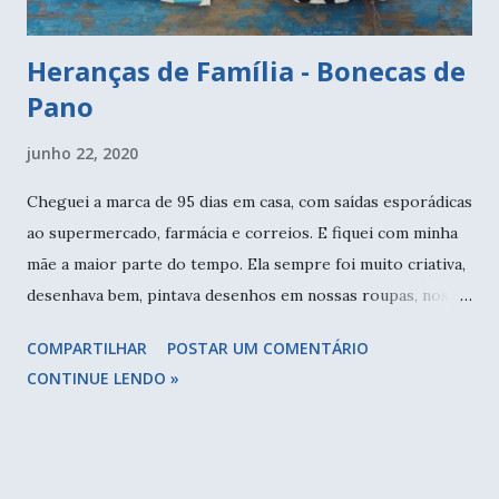
Heranças de Família - Bonecas de
Pano
junho 22, 2020
Cheguei a marca de 95 dias em casa, com saídas esporádicas
ao supermercado, farmácia e correios. E fiquei com minha
mãe a maior parte do tempo. Ela sempre foi muito criativa,
desenhava bem, pintava desenhos em nossas roupas, nos
lençóis, fazia roupas de crochê e tricô (falei neste post aqui
COMPARTILHAR
POSTAR UM COMENTÁRIO
). Nos últimos dias pensei em uma maneira de nos
CONTINUE LENDO »
conectarmos ainda mais, já que não é fácil para ninguém
passar tanto tempo juntas, é preciso encontrar maneiras
de nos mantermos saudáveis mentalmente. A bonequinha da
esquerda é a feita pela minha mãe e a da direita por mim.