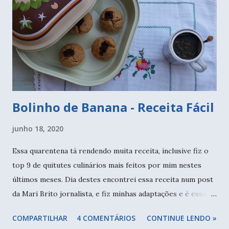
Bolinho de Banana - Receita Fácil
junho 18, 2020
Essa quarentena tá rendendo muita receita, inclusive fiz o
top 9 de quitutes culinários mais feitos por mim nestes
últimos meses. Dia destes encontrei essa receita num post
da Mari Brito jornalista, e fiz minhas adaptações e é essa
receita que vou compartilhar com vocês. Chá sempre,
COMPARTILHAR
4 COMENTÁRIOS
CONTINUE LENDO »
bolinhos de banana com canela e chocolate, hummm.