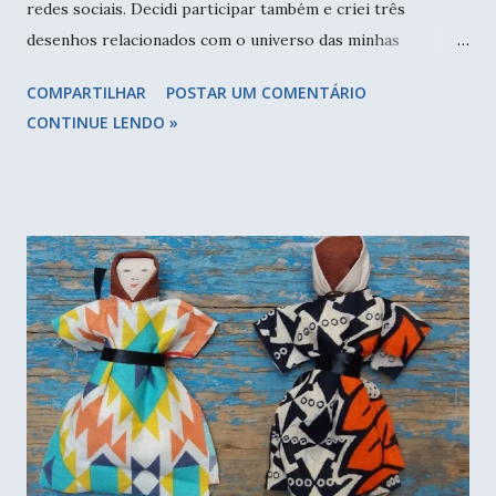
redes sociais. Decidi participar também e criei três
desenhos relacionados com o universo das minhas
estampas, o tricô e crochê. Distribui gratuitamente e ainda
COMPARTILHAR
POSTAR UM COMENTÁRIO
tem disponível na minha loja . Cada dia que passa os
CONTINUE LENDO »
desenhos aumentam... E conforme o tempo foi passando
mais artistas começaram a criar artes lindas e inspiradoras,
eu fui salvando e imprimindo para pintar sempre que
tivesse vontade. Aliás eu estava com a impressora sem tinta
(na verdade imprimia apenas em tons de verde e azul) e
com as papelarias fechadas, decidi arrumar eu mesma e fui
atrás de tutoriais no youtube, no final comprei tubos de
tinta e enchi os cartuchos que estão funcionando super
bem. Tenho um monte de desenhos coloridos, outros
esperando a sua vez e durante esse tempo em casa, voltei a
essa prática que tanto me acompanhou na infância e
adolescência: pintar! Lisa Congdon é uma artista incrí...