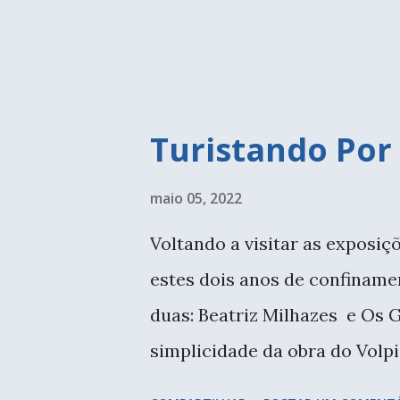
de vaca, tirado na hora no sít
lenha, ele ficava bem marronzi
Turistando Por
maio 05, 2022
Voltando a visitar as exposi
estes dois anos de confiname
duas: Beatriz Milhazes e Os 
simplicidade da obra do Volpi
isso estava bem vazio. A prio