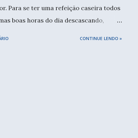
i muito do peixinho, mas todos são
r. Para se ter uma refeição caseira todos
enda de fios na Te...
umas boas horas do dia descascando,
o, lavando...eu sempre soube disso, mas
ÁRIO
CONTINUE LENDO »
 momento, sinto na prática o tempo
da. Doce de leite caseiro...o primeiro de
o grande desafio é diversificar as
proveitar tudo e não deixar nada se
m foi com o leite que comprei para fazer
guém aqui toma. Queria o bolo, usei uma
a xícara e meia. Sobrou...os dias foram
iz um doce de leite. Minha avó usava leite