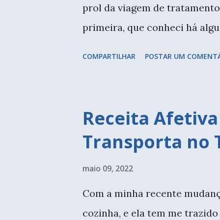
prol da viagem de tratamento 
primeira, que conheci há alg
marcadores que fiz durante a 
COMPARTILHAR
POSTAR UM COMENT
da professora. Ao lado minha
mostro melhor. Ainda estou m
exige planejamento, e aos p
Receita Afetiv
para as aulas presenciais. E 
Transporta no
primeiro para dar um abraço n
do Mi Atelier, quanto a Sheep 
maio 09, 2022
pulseiras e até alguns marca
Com a minha recente mudança 
técnicas e gostei bastante. V
cozinha, e ela tem me trazido