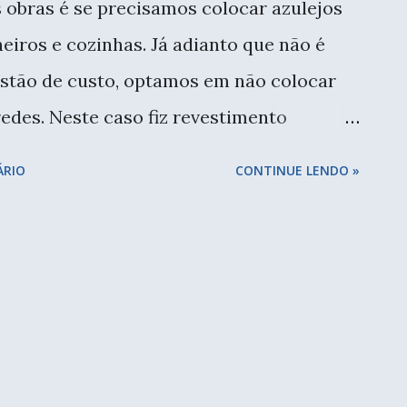
 obras é se precisamos colocar azulejos
eiros e cozinhas. Já adianto que não é
estão de custo, optamos em não colocar
edes. Neste caso fiz revestimento
 no restante do banheiro. Nem foi por
ÁRIO
CONTINUE LENDO »
eixar mais leve o ambiente. E paredes
pintura, são ótimas para trazer claridade,
azer a make também são perfeitas. Reparem
da, atualmente temos feito muitos
é colocar o azulejo sobre a bancada e
. Vamos começar pelo banheiro. O azulejo