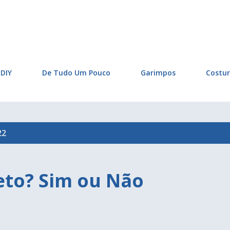
Pular para o conteúdo principal
DIY
De Tudo Um Pouco
Garimpos
Costu
22
eto? Sim ou Não