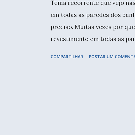
Tema recorrente que vejo nas
e
em todas as paredes dos banh
n
preciso. Muitas vezes por qu
s
revestimento em todas as par
somente no box e meia parede
COMPARTILHAR
POSTAR UM COMENT
questão de custo, mas para d
brancas, sejam de azulejo ou 
pois refletem a luz. E para f
que não tem frontão na banca
projetos assim. O importante 
vedar muito bem com rejunte