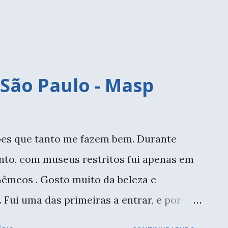
io. Fazia o doce lentamente no fogão à
nho. Não era...
 São Paulo - Masp
ções que tanto me fazem bem. Durante
nto, com museus restritos fui apenas em
Gêmeos . Gosto muito da beleza e
. Fui uma das primeiras a entrar, e por
ridade dos visitantes era o acervo, mas eu