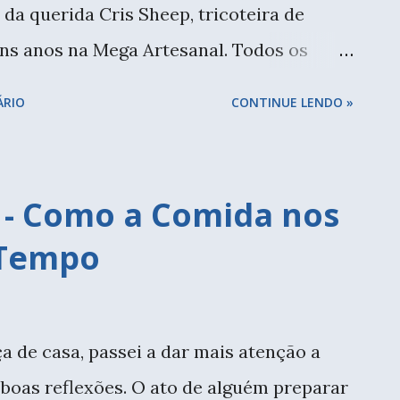
da querida Cris Sheep, tricoteira de
uns anos na Mega Artesanal. Todos os
aula, somente o de pera que foi presente
ÁRIO
CONTINUE LENDO »
 latinha de cacarecos que qualquer dia eu
e adaptando a nova rotina, casa nova
oucos estou conseguindo me organizar
a - Como a Comida nos
essa eu fiz questão de comparecer,
 Tempo
a Cris, aliás nas duas Cris. Tanto a Akemi
que vai viajar em breve. Já fiz brincos,
dores de pontos, mas aprendi novas
de casa, passei a dar mais atenção a
oltei com uma mini coleção para casa.
 boas reflexões. O ato de alguém preparar