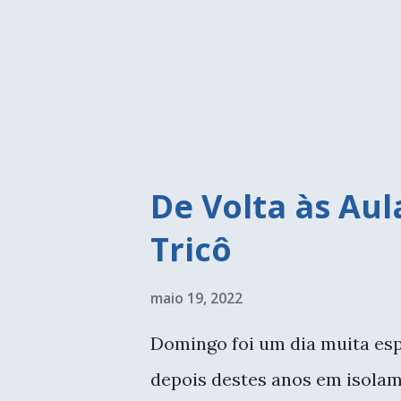
protege as paredes da água e
banheiro. Quem se lembra da 
decorados que tanto fazem su
colocar revestimento apenas 
protegi...
De Volta às Aul
Tricô
maio 19, 2022
Domingo foi um dia muita espe
depois destes anos em isolam