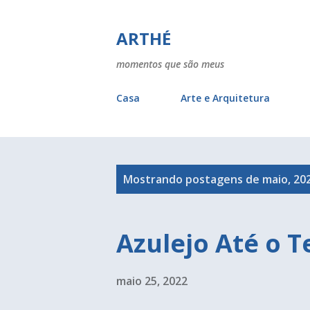
ARTHÉ
momentos que são meus
Casa
Arte e Arquitetura
P
Mostrando postagens de maio, 20
o
s
Azulejo Até o T
t
a
maio 25, 2022
g