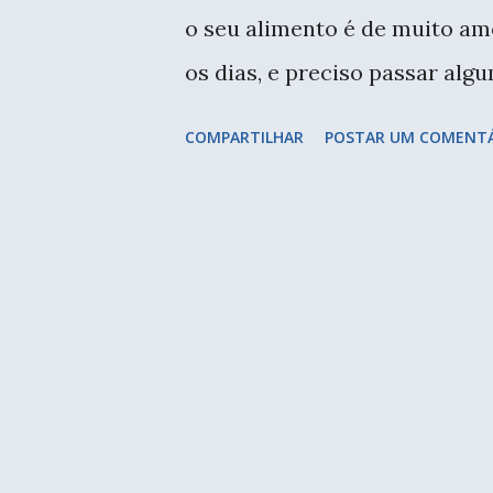
Marcadores em detalhe. Goste
o seu alimento é de muito amo
lindos. O espaço de cursos e v
os dias, e preciso passar alg
cortando, cozinhando, assand
COMPARTILHAR
POSTAR UM COMENT
agora que estou imersa nesse
despendido no preparo da comi
muitos que ainda farei... Outr
refeições e principalmente, a
estragar na geladeira. E assi
um bolo. Não tomo leite, nin
xícara. Fiz panqueca, mais um
passando e para não perder, f