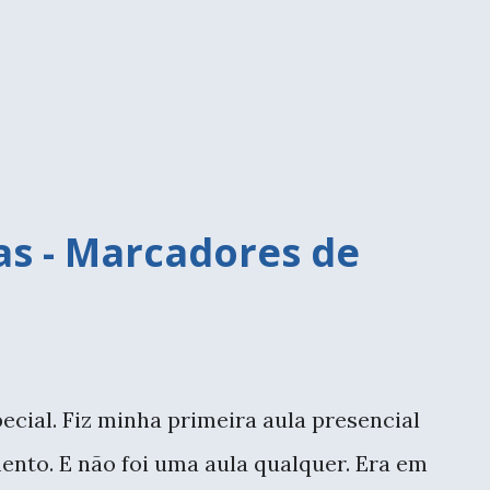
 foi muito comum usá-los em todas do
casa da Vó com aqueles azulejinhos
cesso hoje? Pois então, você pode
nas paredes do box, assim elas estarão
as - Marcadores de
cial. Fiz minha primeira aula presencial
ento. E não foi uma aula qualquer. Era em