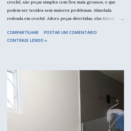
crochê, são peças simples com fios mais grossos, e que
podem ser tecidos sem maiores problemas. Almofada
redonda em crochê. Adoro peças divertidas, elas fazem
muita diferença na decoração, dão personalidade a casa.
COMPARTILHAR
POSTAR UM COMENTÁRIO
Numa das minhas visitas, encontrei dois tapetes coloridos,
CONTINUE LENDO »
feitos com sobras dos barbantes. Um eu vou aumentar um
pouco e talvez continue sendo tapete, já o outro, este eu
transformei numa almofada. Tapete redondo tem diâmetro
de aproximadamente 45cm. Dobrei ao meio para fazer a
parte de trás com zíper. Dois pedaços de tecido e almofada
dobrada como molde. Deixei uma margem de mais ou
menos dois dedos em volta. Escolhi um jeans stretcht que é
mais maleável que já tinha em casa. Vamos colocar o zíper
para poder tirar a capa para lavar. Separe um tecido,
coloque o zíper com o cursor para baixo, e faça uma
costura na parte superior, unindo os dois. Agora vamos