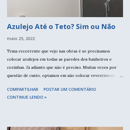
unir a outra parte do tecido. Faça da mesma form...
Azulejo Até o Teto? Sim ou Não
maio 25, 2022
Tema recorrente que vejo nas obras é se precisamos
colocar azulejos em todas as paredes dos banheiros e
cozinhas. Já adianto que não é preciso. Muitas vezes por
questão de custo, optamos em não colocar revestimento
em todas as paredes. Neste caso fiz revestimento somente
COMPARTILHAR
POSTAR UM COMENTÁRIO
no box e meia parede no restante do banheiro. Nem foi por
CONTINUE LENDO »
questão de custo, mas para deixar mais leve o ambiente. E
paredes brancas, sejam de azulejo ou pintura, são ótimas
para trazer claridade, pois refletem a luz. E para fazer a
make também são perfeitas. Reparem que não tem frontão