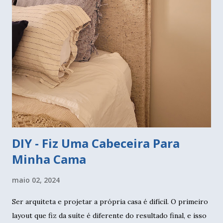
na bancada, atualmente temos feito muitos projetos assim.
O importante é colocar o azulejo sobre a bancada e vedar
muito bem com rejunte. Vamos começar pelo banheiro. O
azulejo protege as paredes da água e foi muito comum usá-
los em todas do banheiro. Quem se lembra da casa da Vó
com aqueles azulejinhos decorados que tanto fazem
sucesso hoje? Pois então, você pode colocar revestimento
apenas nas paredes do box, assim elas estarão protegi...
DIY - Fiz Uma Cabeceira Para
Minha Cama
maio 02, 2024
Ser arquiteta e projetar a própria casa é difícil. O primeiro
layout que fiz da suíte é diferente do resultado final, e isso