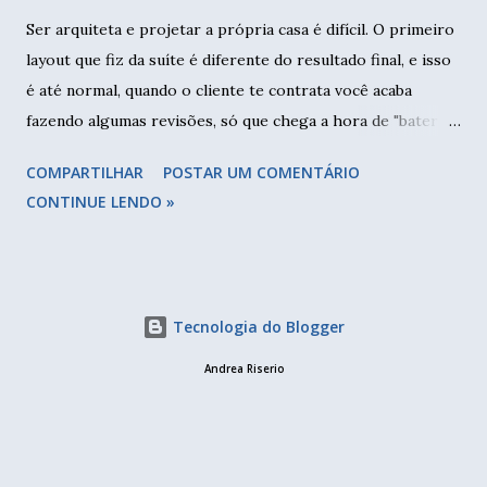
Ser arquiteta e projetar a própria casa é difícil. O primeiro
layout que fiz da suíte é diferente do resultado final, e isso
é até normal, quando o cliente te contrata você acaba
fazendo algumas revisões, só que chega a hora de "bater o
martelo" e decidir, pois a obra precisa começar. O espelho
COMPARTILHAR
POSTAR UM COMENTÁRIO
cego não pode ser eliminado, pois os fios estão passando
CONTINUE LENDO »
por ele, por isso a colocação de quadros era indispensável.
No meu caso foi um pouco diferente, não queria fazer
muita quebradeira e optei em deixar o interruptor acima da
cama onde estava, e os pontos de energia levei para a
Tecnologia do Blogger
lateral da cama queen (antigamente as camas eram de casal,
ou seja, menores). O projeto contemplava um painel que
Andrea Riserio
faria as vezes de cabeceira ocupando a parede toda da
cama, e por trás dele eu passaria os fios para onde
precisasse. MDF de 15mm + espuma de 20mm + algodão
cru para fazer a cabeceira. Costurar um tecido deste