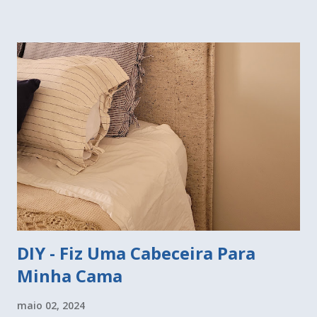
para trazer claridade, pois refletem a luz. E para fazer a
make também são perfeitas. Reparem que não tem frontão
na bancada, atualmente temos feito muitos projetos assim.
O importante é colocar o azulejo sobre a bancada e vedar
muito bem com rejunte. Vamos começar pelo banheiro. O
azulejo protege as paredes da água e foi muito comum usá-
los em todas do banheiro. Quem se lembra da casa da Vó
com aqueles azulejinhos decorados que tanto fazem
sucesso hoje? Pois então, você pode colocar revestimento
apenas nas paredes do box, assim elas estarão protegi...
DIY - Fiz Uma Cabeceira Para
Minha Cama
maio 02, 2024