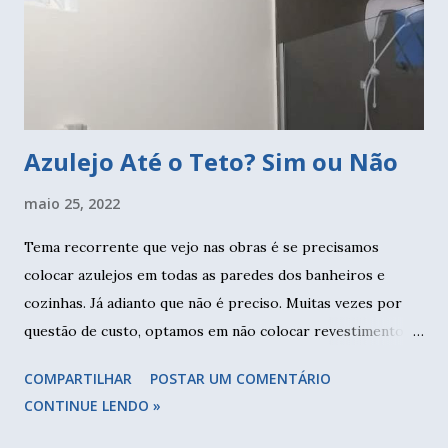
coloque o zíper com o cursor para baixo, e faça uma
costura na parte superior, unindo os dois. Agora vamos
unir a outra parte do tecido. Faça da mesma form...
Azulejo Até o Teto? Sim ou Não
maio 25, 2022
Tema recorrente que vejo nas obras é se precisamos
colocar azulejos em todas as paredes dos banheiros e
cozinhas. Já adianto que não é preciso. Muitas vezes por
questão de custo, optamos em não colocar revestimento
em todas as paredes. Neste caso fiz revestimento somente
COMPARTILHAR
POSTAR UM COMENTÁRIO
no box e meia parede no restante do banheiro. Nem foi por
CONTINUE LENDO »
questão de custo, mas para deixar mais leve o ambiente. E
paredes brancas, sejam de azulejo ou pintura, são ótimas