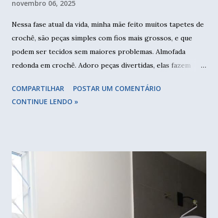
novembro 06, 2025
Nessa fase atual da vida, minha mãe feito muitos tapetes de
crochê, são peças simples com fios mais grossos, e que
podem ser tecidos sem maiores problemas. Almofada
redonda em crochê. Adoro peças divertidas, elas fazem
muita diferença na decoração, dão personalidade a casa.
COMPARTILHAR
POSTAR UM COMENTÁRIO
Numa das minhas visitas, encontrei dois tapetes coloridos,
CONTINUE LENDO »
feitos com sobras dos barbantes. Um eu vou aumentar um
pouco e talvez continue sendo tapete, já o outro, este eu
transformei numa almofada. Tapete redondo tem diâmetro
de aproximadamente 45cm. Dobrei ao meio para fazer a
parte de trás com zíper. Dois pedaços de tecido e almofada
dobrada como molde. Deixei uma margem de mais ou
menos dois dedos em volta. Escolhi um jeans stretcht que é
mais maleável que já tinha em casa. Vamos colocar o zíper
para poder tirar a capa para lavar. Separe um tecido,