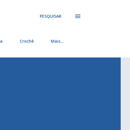
PESQUISAR
ra
Crochê
Mais…