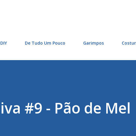
Pular para o conteúdo principal
DIY
De Tudo Um Pouco
Garimpos
Costu
iva #9 - Pão de Mel