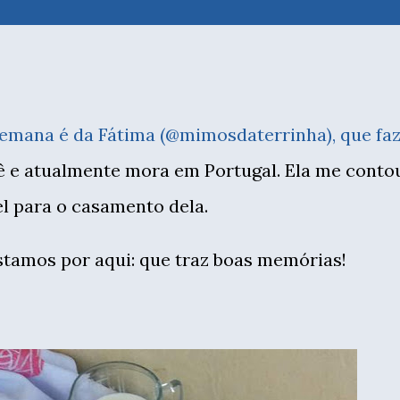
semana é da Fátima (
@mimosdaterrinha
), que fa
ê e atualmente mora em Portugal. Ela me conto
el para o casamento dela.
ostamos por aqui: que traz boas memórias!