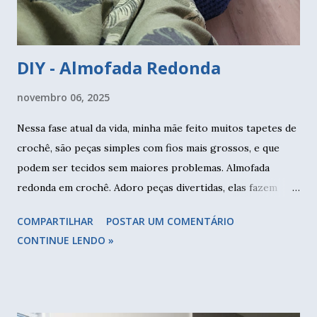
DIY - Almofada Redonda
novembro 06, 2025
Nessa fase atual da vida, minha mãe feito muitos tapetes de
crochê, são peças simples com fios mais grossos, e que
podem ser tecidos sem maiores problemas. Almofada
redonda em crochê. Adoro peças divertidas, elas fazem
muita diferença na decoração, dão personalidade a casa.
COMPARTILHAR
POSTAR UM COMENTÁRIO
Numa das minhas visitas, encontrei dois tapetes coloridos,
CONTINUE LENDO »
feitos com sobras dos barbantes. Um eu vou aumentar um
pouco e talvez continue sendo tapete, já o outro, este eu
transformei numa almofada. Tapete redondo tem diâmetro
de aproximadamente 45cm. Dobrei ao meio para fazer a