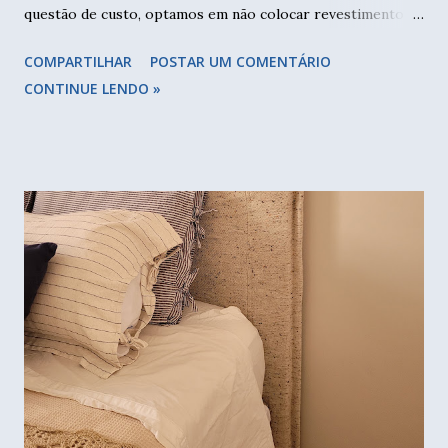
questão de custo, optamos em não colocar revestimento
em todas as paredes. Neste caso fiz revestimento somente
COMPARTILHAR
POSTAR UM COMENTÁRIO
no box e meia parede no restante do banheiro. Nem foi por
CONTINUE LENDO »
questão de custo, mas para deixar mais leve o ambiente. E
paredes brancas, sejam de azulejo ou pintura, são ótimas
para trazer claridade, pois refletem a luz. E para fazer a
make também são perfeitas. Reparem que não tem frontão
na bancada, atualmente temos feito muitos projetos assim.
O importante é colocar o azulejo sobre a bancada e vedar
muito bem com rejunte. Vamos começar pelo banheiro. O
azulejo protege as paredes da água e foi muito comum usá-
los em todas do banheiro. Quem se lembra da casa da Vó
com aqueles azulejinhos decorados que tanto fazem
sucesso hoje? Pois então, você pode colocar revestimento
apenas nas paredes do box, assim elas estarão protegi...