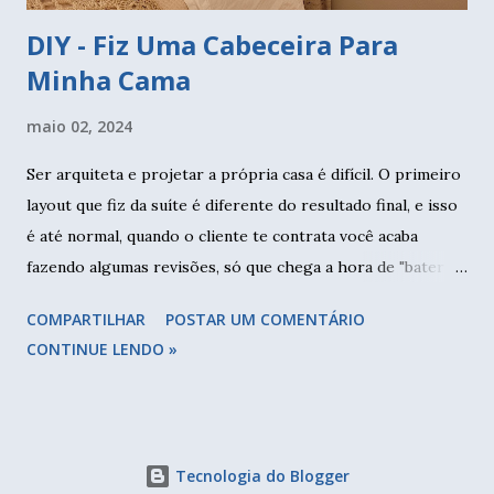
DIY - Fiz Uma Cabeceira Para
Minha Cama
maio 02, 2024
Ser arquiteta e projetar a própria casa é difícil. O primeiro
layout que fiz da suíte é diferente do resultado final, e isso
é até normal, quando o cliente te contrata você acaba
fazendo algumas revisões, só que chega a hora de "bater o
martelo" e decidir, pois a obra precisa começar. O espelho
COMPARTILHAR
POSTAR UM COMENTÁRIO
cego não pode ser eliminado, pois os fios estão passando
CONTINUE LENDO »
por ele, por isso a colocação de quadros era indispensável.
No meu caso foi um pouco diferente, não queria fazer
muita quebradeira e optei em deixar o interruptor acima da
cama onde estava, e os pontos de energia levei para a
Tecnologia do Blogger
lateral da cama queen (antigamente as camas eram de casal,