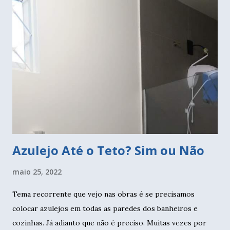
parte de trás com zíper. Dois pedaços de tecido e almofada
dobrada como molde. Deixei uma margem de mais ou
menos dois dedos em volta. Escolhi um jeans stretcht que é
mais maleável que já tinha em casa. Vamos colocar o zíper
para poder tirar a capa para lavar. Separe um tecido,
coloque o zíper com o cursor para baixo, e faça uma
costura na parte superior, unindo os dois. Agora vamos
unir a outra parte do tecido. Faça da mesma form...
Azulejo Até o Teto? Sim ou Não
maio 25, 2022
Tema recorrente que vejo nas obras é se precisamos
colocar azulejos em todas as paredes dos banheiros e
cozinhas. Já adianto que não é preciso. Muitas vezes por