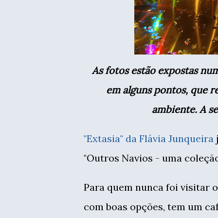
As fotos estão expostas num espaço escuro, mas com muitas luzes coloridas
em alguns pontos, que re
ambiente. A se
"Extasia" da Flávia Junqueira
"Outros Navios - uma coleção 
Para quem nunca foi visitar o
com boas opções, tem um café