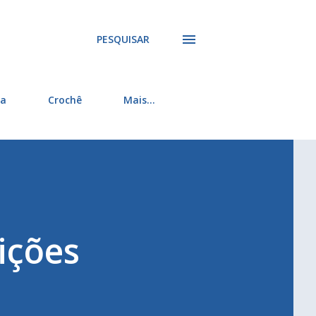
PESQUISAR
ra
Crochê
Mais…
ições