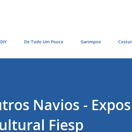
Pular para o conteúdo principal
DIY
De Tudo Um Pouco
Garimpos
Costu
utros Navios - Expos
ultural Fiesp