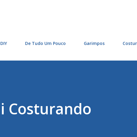
Pular para o conteúdo principal
DIY
De Tudo Um Pouco
Garimpos
Costu
i Costurando