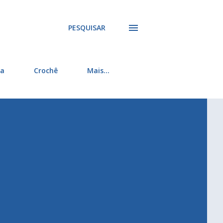
PESQUISAR
ra
Crochê
Mais…