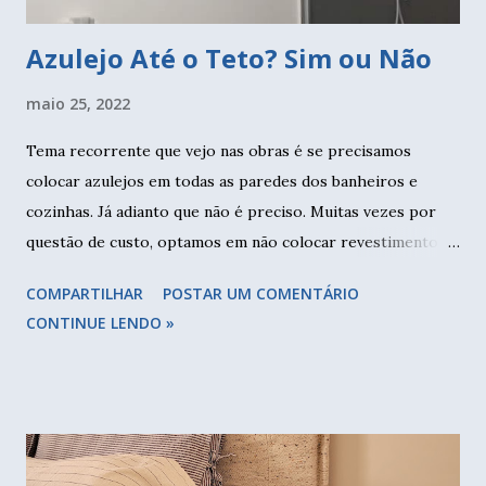
Azulejo Até o Teto? Sim ou Não
maio 25, 2022
Tema recorrente que vejo nas obras é se precisamos
colocar azulejos em todas as paredes dos banheiros e
cozinhas. Já adianto que não é preciso. Muitas vezes por
questão de custo, optamos em não colocar revestimento
em todas as paredes. Neste caso fiz revestimento somente
COMPARTILHAR
POSTAR UM COMENTÁRIO
no box e meia parede no restante do banheiro. Nem foi por
CONTINUE LENDO »
questão de custo, mas para deixar mais leve o ambiente. E
paredes brancas, sejam de azulejo ou pintura, são ótimas
para trazer claridade, pois refletem a luz. E para fazer a
make também são perfeitas. Reparem que não tem frontão
na bancada, atualmente temos feito muitos projetos assim.
O importante é colocar o azulejo sobre a bancada e vedar