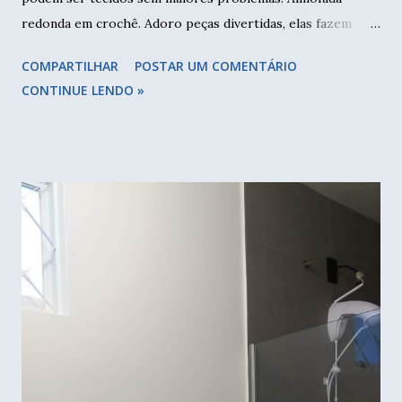
redonda em crochê. Adoro peças divertidas, elas fazem
muita diferença na decoração, dão personalidade a casa.
COMPARTILHAR
POSTAR UM COMENTÁRIO
Numa das minhas visitas, encontrei dois tapetes coloridos,
CONTINUE LENDO »
feitos com sobras dos barbantes. Um eu vou aumentar um
pouco e talvez continue sendo tapete, já o outro, este eu
transformei numa almofada. Tapete redondo tem diâmetro
de aproximadamente 45cm. Dobrei ao meio para fazer a
parte de trás com zíper. Dois pedaços de tecido e almofada
dobrada como molde. Deixei uma margem de mais ou
menos dois dedos em volta. Escolhi um jeans stretcht que é
mais maleável que já tinha em casa. Vamos colocar o zíper
para poder tirar a capa para lavar. Separe um tecido,
coloque o zíper com o cursor para baixo, e faça uma
costura na parte superior, unindo os dois. Agora vamos
unir a outra parte do tecido. Faça da mesma form...