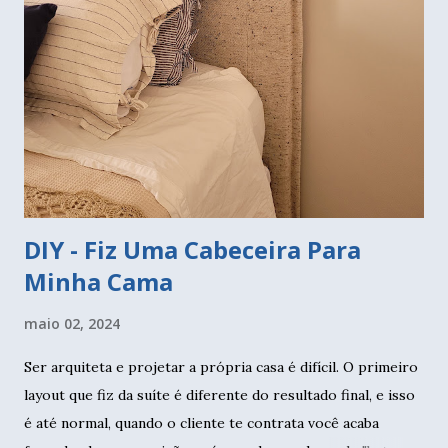
muito bem com rejunte. Vamos começar pelo banheiro. O
azulejo protege as paredes da água e foi muito comum usá-
los em todas do banheiro. Quem se lembra da casa da Vó
com aqueles azulejinhos decorados que tanto fazem
sucesso hoje? Pois então, você pode colocar revestimento
apenas nas paredes do box, assim elas estarão protegi...
DIY - Fiz Uma Cabeceira Para
Minha Cama
maio 02, 2024
Ser arquiteta e projetar a própria casa é difícil. O primeiro
layout que fiz da suíte é diferente do resultado final, e isso
é até normal, quando o cliente te contrata você acaba