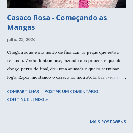
Casaco Rosa - Começando as
Mangas
julho 23, 2026
Chegou aquele momento de finalizar as peças que estou
tecendo. Venho lentamente, fazendo aos poucos e quando
chego perto do final, dou uma animada e quero terminar
logo. Experimentando o casaco no meu ateliê bem vida real.
A ideia de fazer esse acabamento em toda a volta foi logo
COMPARTILHAR
POSTAR UM COMENTÁRIO
que planejei a peça. Quero colocar botões que ainda não
CONTINUE LENDO »
escolhi. Este casaco eu comecei tem meses, levei alguns
novelos para tecer enquanto passava os sábados com minha
tia idosa. Ficava o dia todo e precisa me entreter, a leitura
MAIS POSTAGENS
não é possível, estou lá para conversar, para cuidar dela, a