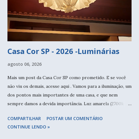
Casa Cor SP - 2026 -Luminárias
agosto 06, 2026
Mais um post da Casa Cor SP como prometido. E se você
não viu os demais, acesse aqui . Vamos para a iluminação, um
dos pontos mais importantes de uma casa, e que nem
sempre damos a devida importância. Luz amarela (2700k a
3000k) sempre, somente em área de serviço, cozinha, na
COMPARTILHAR
POSTAR UM COMENTÁRIO
sua penteadeira use luz neutra (4000k) - se quiser, eu uso
CONTINUE LENDO »
só amarela em tudo. A luz branca jamais! Há estudos que
comprovam como a luz branca (6000k) é prejudicial à