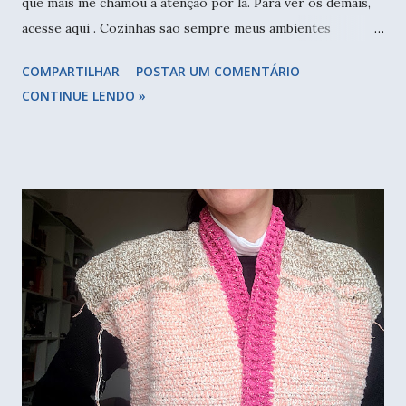
que mais me chamou a atenção por lá. Para ver os demais,
acesse aqui . Cozinhas são sempre meus ambientes
preferidos, e nas últimas edições percebi que os bares
COMPARTILHAR
POSTAR UM COMENTÁRIO
também estão em alta, não como na década de 90, mas com
CONTINUE LENDO »
espaço delimitado numa bancada, ou em carrinhos que
chamamos de chá. Objetos expostos dividem opiniões, eu
sou a favor, ainda mais numa mostra de decoração, em que o
visual conta muito, imagine entrar num ambiente com
armários todos fechados, geladeiras embutidas, tudo
escondido? Cadê o aconchego? Cadê o charme? São os
objetos que trazem a personalidade dos donos da casa.
Bancada com fogão à lenha e frontão, tudo no mesmo
revestimento, ficou lindo. A praticidade do dia a dia talvez
fique prejudicada, mas para uma casa de campo, acho que
resolve muito bem. Bares espalhados por vários cantos,
seja na cozinha, copa ou sala de estar. Objetos divertid...