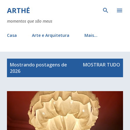
Pular para o conteúdo principal
ARTHÉ
momentos que são meus
Casa
Arte e Arquitetura
Mais…
P
Mostrando postagens de
MOSTRAR TUDO
o
2026
s
t
a
g
e
n
s