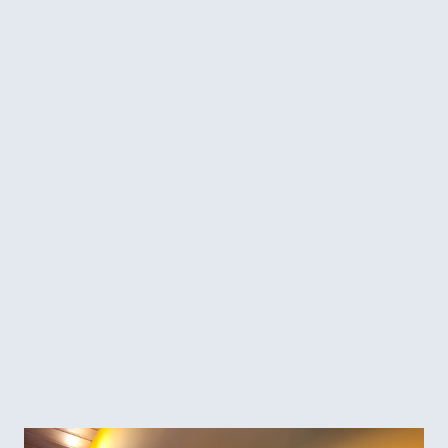
saúde, ela é usada apenas em hospitais, centros cirúrgicos,
não na sua casa. E eu sei que isso causa estranheza, e
muitos acreditam que a luz amarela não ilumina suficiente. E
isso não é verdade! Esse par de luminárias estavam
maravilhosos. Parece um tecido, ou melhor, várias camadas
de tecido, que fizeram a diferença, proporcionando uma luz
mais bonita. A partir de agora comece a observar um
quarto aconchegante, uma sala confortável, veja a cor a luz
e se surpreenda. Estes exemplos na Casa Cor, nenhum tem
luz branca. É mais fácil encontr...